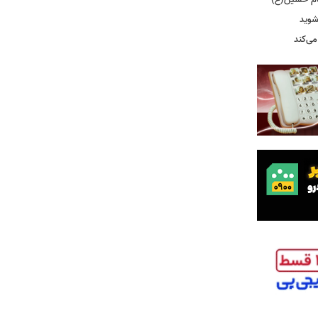
ام حسین(ع)
شوید
می‌کند