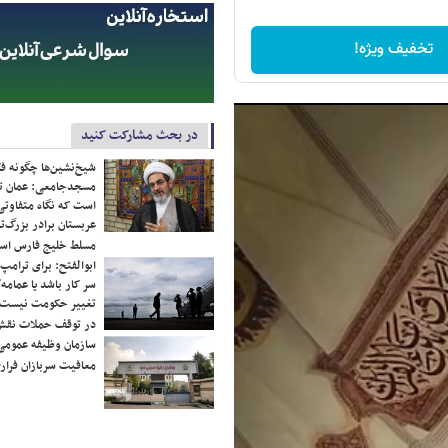
تخفیف ویژه!
در بحث مشارکت کنید
شیخ‌نشین‌ها چگونه فک
مسجدجامعی: عمان تن
است که نگاه متفاوتی 
عربستان برادر بزرگ‌
مسلط خلیج فارس ا
ابوالفتح: برای ترامپ
سر کار باشد یا عمامه/
تغییر حکومت نیست/ 
در توقف حملات نقش
سازمان وظیفه عمومی 
معافیت سربازان فراری