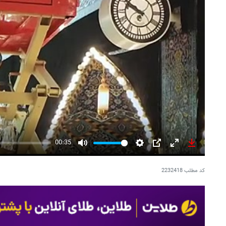
00:35
Mute
Settings
PIP
Enter
Download
fullscreen
کد مطلب
2232418