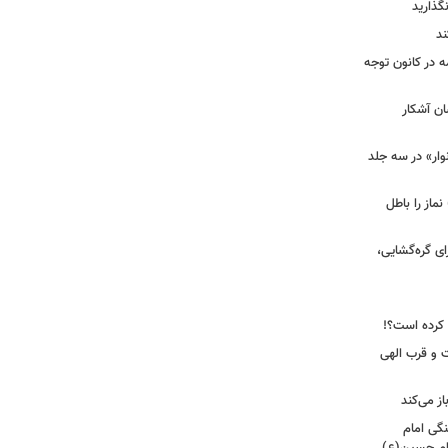
گذارید
ند
ه در کانون توجه
ان آشکار
وار» در سه جلد
نماز را باطل
ای گره‌گشایی،
 و قرب الهی
ز می‌کند
نگی امام