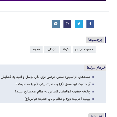
برچسب‌ها
حضرت عباس
کربلا
عزاداری
محرم
خبرهای مرتبط
شنبه‌های ام‌البنینی؛ سنتی مردمی برای نذر، توسل و امید به گشایش
آیا حضرت ابوالفضل (ع) و حضرت زینب (س) معصومند؟
چگونه حضرت ابوالفضل العباس به مقام عبدصالح رسید؟
ببینید | تربیت ویژه و مقام والای حضرت عباس(ع)
نظر شما