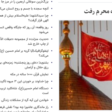
بزرگ‌ترین سوغاتی اربعین را در مرز جا ن
آنچه سجده با جسم و روح انسان می‌ک
ه محرم رفت
چرا سیدالشهدا علیه‌السلام بیش از هم
الهی قرار گرفت؟
روز واقعه؛ آن روز که جایگاه واقعی انس
می‌شود
«حدیث منزلت» از مجموعه «عبقات الأن
از چاپ خارج شد
اینفوگرافیک|آیا گریه بر امام حسین (ع) 
می‌کند؟
بشنوید| دعای روز پنجشنبه؛ زمزمه‌ای بر
رزق حلال و آرامش
نمایش قرآن ۱۰۰۰ ساله در مکه
چرا خداوند بر خوردن این ۳ میوه تأکید کرده است؟!
دستگاه امام حسین(ع)، شاه‌کلید تربیت
است
خواندن این آیه گره از مشکلات زندگی با
راز ماندگاری عاشورا چه بود؟ نقش فره