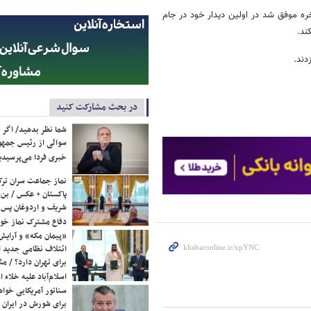
 را تجربه کرده بود بالاخره موفق شد در اولین دیدار خود در جام
در بحث مشارکت کنید
شما نظر بدهید/ اگر خ
سوالی از رئیس جمه
خبری فردا می‌پرسیدی
نماز جماعت سران ترک
پاکستان + عکس / بن‌س
شریف و اردوغان پس ا
دفاع مشترک نماز خوا
«پیمان مکه» و آرایش
ائتلاف نظامی جدید 
برای تهران دارد؟ / مث
اسلام‌آباد علیه خلاء
سناتور آمریکایی خواه
برای شورش در ایران 