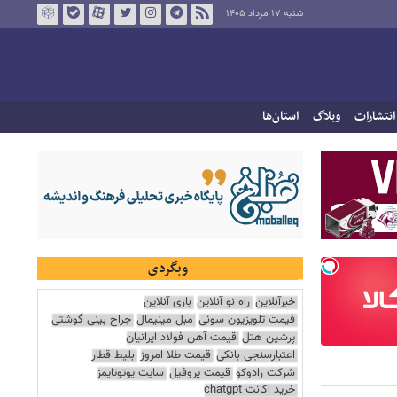
شنبه ۱۷ مرداد ۱۴۰۵
انتشارات
وبلاگ
استان‌ها
وبگردی
خبرآنلاین
راه نو آنلاین
بازی آنلاین
قیمت تلویزیون سونی
مبل مینیمال
جراح بینی گوشتی
پرشین هتل
قیمت آهن فولاد ایرانیان
اعتبارسنجی بانکی
قیمت طلا امروز
بلیط قطار
شرکت رادوکو
قیمت پروفیل
سایت یوتوتایمز
خرید اکانت chatgpt