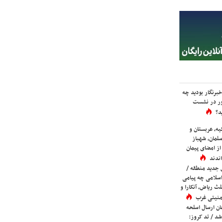
برنگار بودید چه
ور در نشست
د؟
یه، عربستان و
لمان، شهباز
ز امضای پیمان
ندند
 جدید منطقه /
اسلامی چه پیامی
لث ریاض، آنکارا و
 امنیتی غرب
ان ارسال اسلحه
شد / تد کروز: