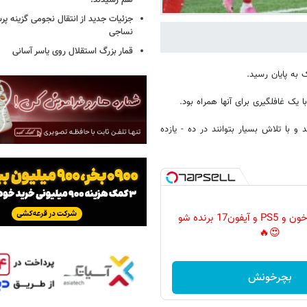
هم رسیدند!
جزئیات جدید از انتقال نجومی گزینه پ
نساجی
قمار بزرگ استقلال روی یاسر آسانی
ک به پایان رسید.
یک غافلگیری برای آنها همراه بود.
و با تلاش بسیار بتوانند در ده - یازده
گردونه رو بچرخون و PS5 و آیفون17 برنده شو
😍🔥
بچرخونش