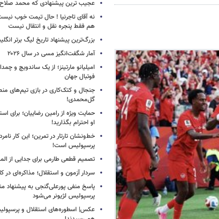
عجیب ترین پیشنهادی که محمد صلاح ر
نه آقای تاجرنیا ! حال تیمت خوب نی
هم فقط پنجره نقل و انتقال نیست
بزرگ‌ترین پیشنهاد تاریخ لیگ برتر انگل
آمار شگفت‌انگیز مسی در سال ۲۰۲۶
امیلیانو مارتینز؛ از یک ساندویچ و چمد
فوتبال جهان
جنجال و کتک‌کاری در بازی تیم‌های منص
گل‌محمدی!
حمایت ویژه از رامین رضاییان؛ برای است
او احترام بگذارید!
خط‌ونشان تارتار در تمرین؛ این کار نامر
پرسپولیس است!
تصمیم قطعی طارمی برای جدایی از الم
سردار آزمون و استقلال؛ مذاکره‌ای در کار
پاسخ منفی پورعلی‌گنجی به پیشنهاد م
پرسپولیس لژیونر می‌شود
عکس| اسطوره‌های استقلال و پرسپولی