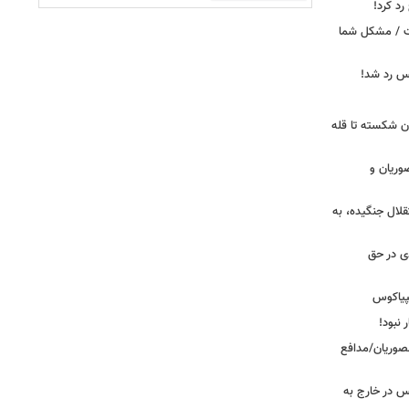
د کرد!
ست / مشکل شما
یس رد شد!
ان شکسته تا قله
وریان و
قلال جنگیده، به
دی در حق
پیاکوس
 نبود!
نصوریان/مدافع
س در خارج به