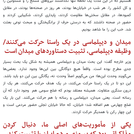
هستیم که در این مدت یک لحظه تنها نگذاشتند نیروهای مسلح را و مسئولین را
و کل کشور را. هر شب در خیابان‌ها بودند، هر روز در صحنه‌ها بودند، در مقابل
کمبودها، در مقابل سختی‌ها مقاومت کردند، پایداری کردند، شکیبایی کردند و
حضور در صحنه داشتند که به درستی حرف از برانگیختگی و مبحث نوعی بعثت
شد. خب این را ما شاهد بودیم.
میدان و دیپلماسی در یک راستا حرکت می‌کنند/
وظیفه دیپلماسی، تثبیت دستاوردهای میدان است
وزیر خارجه گفت: این بحث میدان و دیپلماسی همیشه به شکل یک بحث بسیار
جدی مطرح بوده است. واقعاً هیچ دوگانگی بین این‌ها وجود ندارد. بعضی‌ها
می‌گویند وحدت این‌ها؛ من می‌گویم اصلاً وحدت نه، یگانگی بین این دو باید باشد.
این دو تا در یک راستا حرکت می‌کنند، در یک هدف حرکت می‌کنند، هر یک از
درون سنگری متفاوت. همیشه معتقد بودم که ضلع سومی هم وجود دارد که آن
رسانه است. یعنی میدان، دیپلماسی و رسانه با هم حرکت می‌کنند. این بار یک
ضلع چهارمی هم اضافه شد؛ خیابان، که حالا خیابان تجلی حضور مردمی است و
این چهار رکن با همدیگر حرکت کردند.
یکی از مأموریت‌های اصلی ما، دنبال کردن
مذاکراتی بود که پیروزی مردم ایران را تثبیت کند