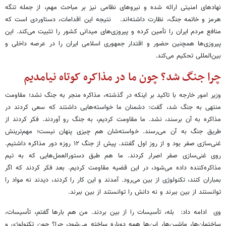
نهادهای امنیتی ارائه شده و نیروهای نظامی نیز بر مباحث مهم، از جمله تنگه
هرمز و خاتمه جنگ، نظارت داشته‌اند. نتیجه این اقدامات، دستاوردی است که
منافع مردم ایران را تأمین کرده و پیروزی‌های میدانی کشور را تثبیت می‌کند. این
پیروزی‌ها همچنین حضور و اقتدار جمهوری اسلامی ایران را در عرصه داخلی و
بین‌المللی تحکیم می‌کند.
چرا جنگ شد؟ چون ما در مذاکره کوتاه نیامدیم
وزیر امور خارجه با تاکید بر اینکه در گذشته، مذاکره منجر به جنگ نشد؛ مقاومت
منتهی به جنگ شد، گفت: دشمنان ما خواسته‌هایی داشتند که سعی کردند در
مذاکره به آن برسند، نشد. ما مقاومت کردیم، به جنگ رو آوردند. فکر کردند از
طریق جنگ به آن می‌رسند. خواسته‌شان هم چیزی پنهان نیست؛ مهم‌ترینش
غنی‌سازی صفر بود و از روز اول گفتند. پیش از جنگ ۱۲ روزه دور مذاکره داشتیم.
روی غنی‌سازی صفر اصرار کردند. ما هم طبق دستورالعمل‌هایی که به تیم
مذاکره‌کننده داده می‌شود، در این قضیه مقاومت کردیم. بعد فکر کردند که اگر
بمباران کنند، تکنولوژی از بین می‌رود. آمدند و این کار را کردند، دیدند نه مواد را
توانستند از بین ببرند و نه دانش را توانستند از بین ببرند.
وی ادامه داد: بله، تأسیسات را از بین بردند. من هم بارها گفتم، تأسیسات،
ساختمان‌ها، ماشین‌ها، این‌ها همه دوباره ساخته می‌شود، چرا؟ چون تکنولوژی و