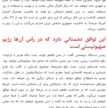
وی افزود: بنابراین جنگ در همه جبهه‌ها خاتمه پیدا خواهد کرد، از جمله در لبنان
و تعهدی داده خواهد شد که دیگر آغازگر جنگی نباشند و از تهدید یا استفاده از زور
استفاده نشود. در متن تفاهم احتمالی، دو طرف به حاکمیت همدیگر احترام
خواهند گذاشت و من فکر می‌کنم که این برای اولین بار است که بعد از ۴۷ سال،
آمریکا صراحتاً به حاکمیت جمهوری اسلامی ایران احترام می‌گذارد و این را بیان و
مکتوب می‌کند.
این توافق دشمنانی دارد که در رأس آن‌ها رژیم
صهیونیستی است
رئیس دستگاه دیپلماسی گفت: در متن تفاهم اولیه، بحث تنگه هرمز با جزئیات،
رفع محاصره دریایی، بحث دور بعدی مذاکره که شامل چه موضوعاتی خواهد بود،
بحث هسته‌ای ایران، بحث رفع تحریم‌ها، موضوع بازسازی در قالب یک طرح
بازسازی و توسعه اقتصادی اینجا مطرح شده که سازوکارهایش در طول مذاکرات
بعدی به اصطلاح توافق خواهد شد و مسائل دیگری که رخ خواهد داد، بحث
پول‌های مسدودشده ایران که یک سازوکاری برای آن مشخص شده است. این‌ها
مواردی است که در یادداشت تفاهم است و در مرحله اول در مورد آن‌ها توافق
صورت می‌گیرد. وقتی که نهایی امضا شد، من حتماً جزئیات کامل را اینجا عرض
خواهم کرد و بند به بند، کلمه به کلمه را حتی توضیح خواهم داد که چه معنی
دارد و چه دستاوردهایی برای ما به دنبال دارد.