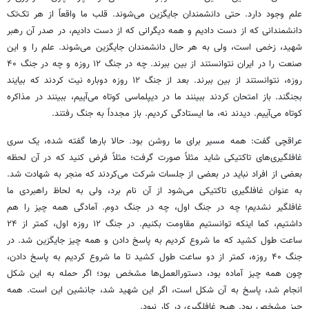
علم وجود دارد. حتی دانشمندان جایگزین می‌شوند. قلب ما واقعاً از هر تک‌تک
دانشمندانی که از دست دادیم و همه دیگرانی که از دست دادیم، در صدر آن رهبر
شهید، زخمی است، ولی به هر حال دانشمندان جایگزین می‌شوند. علم را و این
صنعت را در ایران نتوانستند از بین ببرند. چه در جنگ ۱۲ روزه و چه در جنگ ۴۰
روزه، نتوانستند از بین ببرند. بعد از جنگ ۱۲ روزه دوباره نیت کردند که بیایند
بجنگند. باز امتحان کردند ببینند ما در دیپلماسی کوتاه می‌آییم، ببینند در مذاکره
کوتاه می‌آییم. دیدند نه، ما ایستادگی کردیم. باز مجدداً به جنگ رفتند.
عراقچی گفت: همه مسیر برای ما روشن بود. حالا بارها گفته شده، یک سری
غافلگیری‌های تاکتیکی شاید مثلاً صورت گرفت؛ مثلاً فرض کنید که در آن لحظه
بعضی از افراد نباید در بعضی از جلسات شرکت می‌کردند که منجر به شهادت شد.
به عنوان غافلگیری تاکتیکی می‌شود از آن نام برد، ولی به لحاظ راهبردی ما
غافلگیر نشدیم؛ چه در جنگ اول، چه در جنگ دوم. آمادگی همه چیز را هم
داشتیم، کما اینکه توانستیم مقاومت بکنیم. در جنگ ۱۲ روزه اول، کمتر از ۲۴
ساعت طول کشید که ما شروع کردیم به پاسخ دادن و همه چیز جایگزین شد. در
جنگ ۴۰ روزه، کمتر از دو ساعت طول کشید تا ما شروع کردیم به پاسخ دادن،
چون همه چیز آماده بود، دستورالعمل‌ها مشخص بود؛ اگر حمله به این شکل
انجام شد، پاسخ به آن شکل است، اگر این شهید شد، جانشین این است. همه
چیز مشخص بود. هیچ غافلگیری در کار نبود.