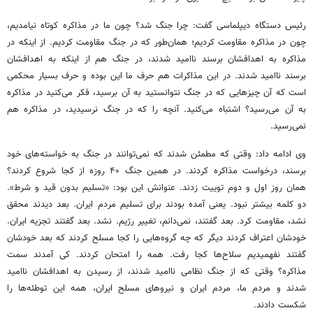
رئیس دستگاه دیپلماسی گفت: چرا جنگ شد؟ چون ما در مذاکره کوتاه نیامدیم،
چون در مذاکره مقاومت کردیم؛ همان‌طور که در جنگ مقاومت کردیم. از اینکه در
مذاکره به اهدافشان برسند ناامید شدند، در جنگ هم از اینکه به اهدافشان
برسند ناامید شدند. در این مذاکرات هم حرف ما این بوده و حرف بسیار محکمی
است که آن چیزهایی که در جنگ نتوانستید به آن برسید، فکر می‌کنید در مذاکره
به آن می‌رسید؟ اشتباه می‌کنید. آنچه را که در جنگ نرسیدید، در مذاکره هم
نمی‌رسید.
وی ادامه داد: وقتی که مطمئن شدند که نمی‌توانند در جنگ به خواسته‌های خود
برسند، درخواست مذاکره کردند. در همین جنگ ۴۰ روزه از کجا شروع کردند؟
همان روز اول و دوم توییت زدند. عنوانش این بود: «تسلیم بدون قید و شرط».
دو کلمه بیشتر نبود. یعنی آمده بودند برای تسلیم مردم ایران. بعد دیدند محقق
نشد، مقاومت کرد. بعد گفتند، نمی‌دانم، تغییر رژیم. نشد. بعد گفتند تجزیه ایران.
خودشان اعتراف کردند دیگر که چه گروه‌هایی را کجا مسلح کردند که بعد خودشان
گفتند نفهمیدیم سلاح‌ها کجا رفت. همه را امتحان کردند. کی آمدند سمت
مذاکره؟ وقتی که از جنگ نظامی ناامید شدند، از رسیدن به اهدافشان ناامید
شدند و مردم ما، مردم ایران و نیروهای مسلح ایران، همه این توطئه‌ها را
شکست دادند.