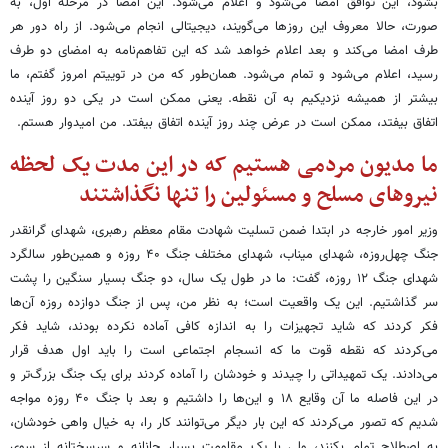
بشود، این توافق امضا می‌شود و اعلام می‌شود. این امضا در مرحله اول، به
صورت، حالا معروف این روزها می‌گویند، دیجیتالی انجام می‌شود. از راه دور هر
طرف امضا می‌کند و بعد اعلام خواهد شد که این تفاهم‌نامه به امضای دو طرف
رسید، اعلام می‌شود و تمام می‌شود. همان‌طور که من در توییتم امروز گفتم، ما
بیشتر از همیشه نزدیکیم به آن نقطه. یعنی ممکن است در یکی دو روز آینده
اتفاق بیفتد، ممکن است در عرض چند روز آینده اتفاق بیفتد. من امیدوار هستم.
ما مدیون مردمی هستیم که در این مدت یک لحظه
نیروهای مسلح و مسئولین را تنها نگذاشتند
وزیر امور خارجه در ابتدا ضمن تسلیت شهادت مقام معظم رهبری، شهدای گرانقدر
جنگ چهل‌روزه، شهدای میناب، شهدای مختلف جنگ ۴۰ روزه و همین‌طور سالگرد
شهدای جنگ ۱۲ روزه، گفت: ما در طول یک سال، دو جنگ بسیار سنگین را پشت
سر گذاشتیم. این یک واقعیت است؛ به نظر من، پس از جنگ دوازده روزه آن‌ها
فکر کردند که شاید تجهیزات را به اندازه کافی آماده نکرده بودند، شاید فکر
می‌کردند که نقطه قوت ما که انسجام اجتماعی است را باید اول هدف قرار
می‌دادند. یک تمهیداتی را چیدند و خودشان را آماده کردند برای یک جنگ بزرگ‌تر و
در این فاصله ما آن وقایع ۱۸ و این‌ها را داشتیم و بعد با جنگ ۴۰ روزه مواجه
شدیم که تصور می‌کردند که این بار دیگر می‌توانند کار را، به خیال واهی خودشان،
به اصطلاح تمام بکنند، ولی با یک مقاومت بسیار جانانه و سرسختانه از سوی