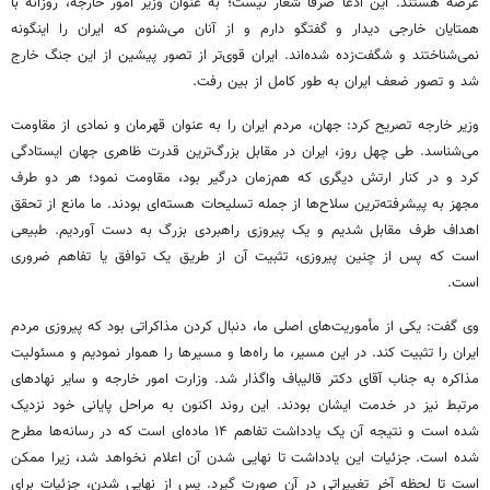
عرصه هستند. این ادعا صرفاً شعار نیست؛ به عنوان وزیر امور خارجه، روزانه با
همتایان خارجی دیدار و گفتگو دارم و از آنان می‌شنوم که ایران را اینگونه
نمی‌شناختند و شگفت‌زده شده‌اند. ایران قوی‌تر از تصور پیشین از این جنگ خارج
شد و تصور ضعف ایران به طور کامل از بین رفت.
وزیر خارجه تصریح کرد: جهان، مردم ایران را به عنوان قهرمان و نمادی از مقاومت
می‌شناسد. طی چهل روز، ایران در مقابل بزرگ‌ترین قدرت ظاهری جهان ایستادگی
کرد و در کنار ارتش دیگری که هم‌زمان درگیر بود، مقاومت نمود؛ هر دو طرف
مجهز به پیشرفته‌ترین سلاح‌ها از جمله تسلیحات هسته‌ای بودند. ما مانع از تحقق
اهداف طرف مقابل شدیم و یک پیروزی راهبردی بزرگ به دست آوردیم. طبیعی
است که پس از چنین پیروزی، تثبیت آن از طریق یک توافق یا تفاهم ضروری
است.
وی گفت: یکی از مأموریت‌های اصلی ما، دنبال کردن مذاکراتی بود که پیروزی مردم
ایران را تثبیت کند. در این مسیر، ما راه‌ها و مسیرها را هموار نمودیم و مسئولیت
مذاکره به جناب آقای دکتر قالیباف واگذار شد. وزارت امور خارجه و سایر نهادهای
مرتبط نیز در خدمت ایشان بودند. این روند اکنون به مراحل پایانی خود نزدیک
شده است و نتیجه آن یک یادداشت تفاهم ۱۴ ماده‌ای است که در رسانه‌ها مطرح
شده است. جزئیات این یادداشت تا نهایی شدن آن اعلام نخواهد شد، زیرا ممکن
است تا لحظه آخر تغییراتی در آن صورت گیرد. پس از نهایی شدن، جزئیات برای