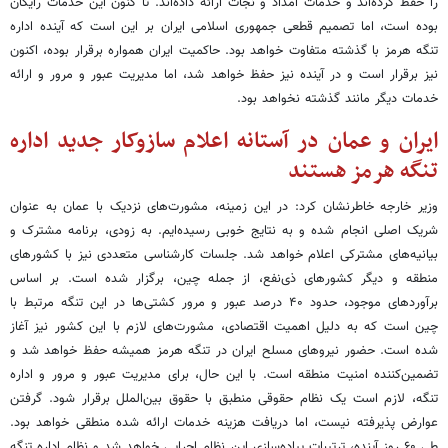
را حفظ کرده‌اند و خدمات امداد و نجات ارائه داده‌اند. تا کنون این خدمات رایگان
بوده است، اما تصمیم قطعی جمهوری اسلامی ایران بر این است که آینده اداره
تنگه هرمز با گذشته متفاوت خواهد بود. حاکمیت ایران همواره برقرار بوده، اکنون
نیز برقرار است و در آینده نیز حفظ خواهد شد، اما مدیریت عبور و مرور و ارائه
خدمات دیگر مانند گذشته نخواهد بود.
ایران و عمان در آستانه اعلام سازوکار جدید اداره
تنگه هرمز هستند
وزیر خارجه خاطرنشان کرد: در این زمینه، مشورت‌های نزدیک با عمان به عنوان
شریک اصلی انجام شده و به نتایج خوبی رسیده‌ایم. به زودی، برنامه مشترک و
بیانیه‌های مشترکی اعلام خواهد شد. جلسات کارشناسی متعددی نیز با کشورهای
منطقه و دیگر کشورهای ذی‌نفع، از جمله چین، برگزار شده است. بر اساس
برآوردهای موجود، حدود ۴۰ درصد عبور و مرور کشتی‌ها در این تنگه مرتبط با
چین است که به دلیل اهمیت اقتصادی، مشورت‌های لازم با این کشور نیز آغاز
شده است. حضور نیروهای مسلح ایران در تنگه هرمز همیشه حفظ خواهد شد و
تضمین‌کننده امنیت منطقه است. با این حال، برای مدیریت عبور و مرور و اداره
تنگه، لازم است یک نظام حقوقی منطبق با حقوق بین‌الملل برقرار شود. گرفتن
عوارض پذیرفته نیست، اما دریافت هزینه خدمات ارائه شده منطقی خواهد بود.
طی ۶۰ روز آینده، ترتیبات پیاده‌سازی این نظام اجرایی خواهد شد و نظام اداره تنگه