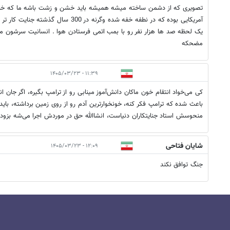
تصویری که از دشمن ساخته میشه همیشه باید خشن و زشت باشه ما که خبر
آمریکایی بوده که در نطفه خفه شده وگرنه در 0
یک لحظه صد ها هزار نفر رو با بمب اتمی فرستادن هوا . انسانیت سرشون می
مضحکه
۱۱:۳۹ - ۱۴۰۵/۰۳/۲۳
کی می‌خواد انتقام خون ماکان دانش‌آموز مینابی رو از ترامپ بگیره، اگر جان 
باعث شده که ترامپ فکر کنه، خونخوارترین آدم رو از روی زمین برداشته، بای
منحوسش استاد جنایتکاران دنیاست، انشاالله حق در موردش اجرا می‌شه بزود
شایان فتاحی
۱۲:۰۹ - ۱۴۰۵/۰۳/۲۳
جنگ توافق نکند