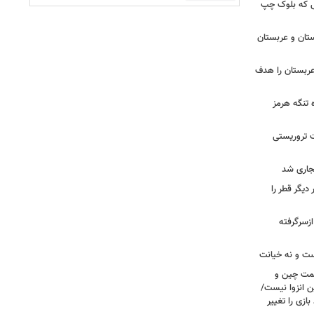
 تا زهران ممدانی؛ ۱۰ سالی که بلوک چپ
تان و عربستان
ربستان را هدف
ه تنگه هرمز
ت تروریستی
یگر قطر را
ازسرگرفته
ست و نه خیانت
سمت چین و
ن انزوا نیست/
ازی را تغییر