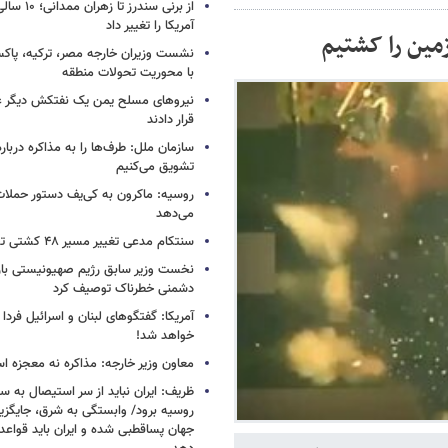
از برنی سندرز
آمریکا را تغییر داد
زمین را کشتیم
نشست وزیران خارجه مصر، ترکیه، پاکس
با محوریت تحولات منطقه
نیروهای مسلح یمن یک نفتکش دیگر ع
قرار دادند
سازمان ملل: طرف‌ها را به مذاکره دربار
تشویق می‌کنیم
روسیه: ماکرون به کی‌یف دستور حملا
می‌دهد
سنتکام مدعی تغییر مسیر ۴۸ کشتی تجاری شد
نخست وزیر سابق رژیم صهیونیستی بار د
دشمنی خطرناک توصیف کرد
آمریکا: گفتگوهای لبنان و اسرائیل فردا 
خواهد شد!
معاون وزیر خارجه: مذاکره نه معجزه ا
ظریف: ایران نباید از سر استیصال به 
روسیه برود/ وابستگی به شرق، جایگزی
جهان پساقطبی شده و ایران باید قواعد ب