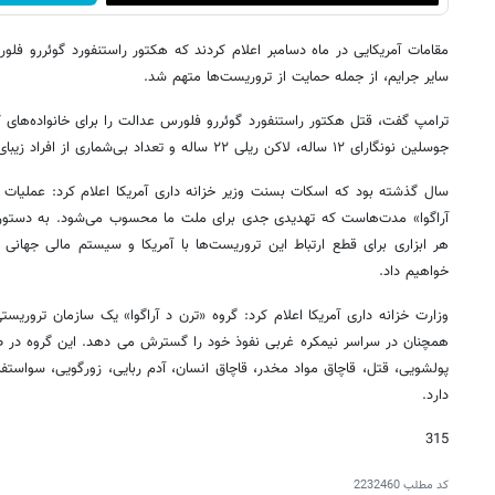
مقامات آمریکایی در ماه دسامبر اعلام کردند که هکتور راستنفورد گوئررو فلو
سایر جرایم، از جمله حمایت از تروریست‌ها متهم شد.
ترامپ گفت، قتل هکتور راستنفورد گوئررو فلورس عدالت را برای خانواده‌های کس
جوسلین نونگارای ۱۲ ساله، لاکن ریلی ۲۲ ساله و تعداد بی‌شماری از افراد زیبای دیگر به ارمغان آورد.
سال گذشته بود که اسکات بسنت وزیر خزانه داری آمریکا اعلام کرد: عملیات 
آراگوا» مدت‌هاست که تهدیدی جدی برای ملت ما محسوب می‌شود. به دستور ر
هر ابزاری برای قطع ارتباط این تروریست‌ها با آمریکا و سیستم مالی جهانی
خواهیم داد.
وزارت خزانه داری آمریکا اعلام کرد: گروه «ترن د آراگوا» یک سازمان تروریست
همچنان در سراسر نیمکره غربی نفوذ خود را گسترش می دهد. این گروه در ط
پولشویی، قتل، قاچاق مواد مخدر، قاچاق انسان، آدم ربایی، زورگویی، سواستف
دارد.
315
کد مطلب
2232460