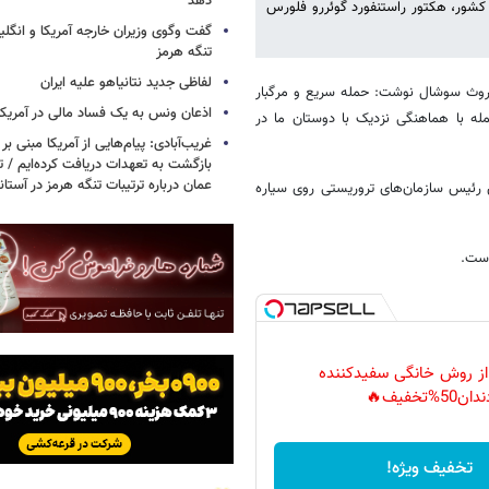
دهد
 کشور، هکتور راستنفورد گوئررو فلورس
گفت وگوی وزیران خارجه آمریکا و انگلیس
تنگه هرمز
لفاظی جدید نتانیاهو علیه ایران
تروث سوشال نوشت: حمله سریع و مرگبار
اذعان ونس به یک فساد مالی در آمریکا
له با هماهنگی نزدیک با دوستان ما در
غریب‌آبادی: پیام‌هایی از آمریکا مبنی بر 
بازگشت به تعهدات دریافت کرده‌ایم / تف
عمان درباره ترتیبات تنگه هرمز در آستا
ین رئیس سازمان‌های تروریستی روی سیاره
است.
 از روش خانگی سفیدکننده
دان50%تخفیف🔥
تخفیف ویژه!