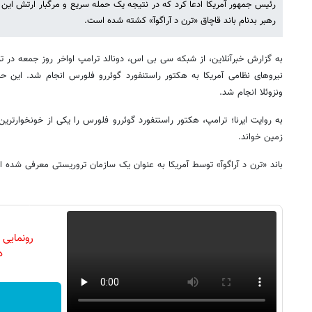
رئیس جمهور آمریکا ادعا کرد که در نتیجه یک حمله سریع و مرگبار ارتش این
رهبر بدنام باند قاچاق «ترن د آراگوآ» کشته شده است.
به گزارش خبرآنلاین، از شبکه سی بی اس، دونالد ترامپ اواخر روز جمعه در 
نیروهای نظامی آمریکا به هکتور راستنفورد گوئررو فلورس انجام شد. این حم
ونزوئلا انجام شد.
به روایت ایرنا؛ ترامپ، هکتور راستنفورد گوئررو فلورس را یکی از خونخوارتر
زمین خواند.
باند «ترن د آراگوآ» توسط آمریکا به عنوان یک سازمان تروریستی معرفی شده 
رونمایی
دن