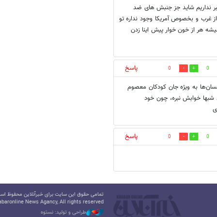
 نداریم شاید جز جنبش های ضد
30 سال گذشته جنایت کار تر از غرب و بخصوص آمریکا وجود نداره تو
شه هر از خون خوار پیش اینا زدن
پاسخ
0
0
انسان‌ها به ویژه جان کودکان معصوم
د شبها خوابش نبره، چون خود
ی
پاسخ
0
0
تمامی حقوق این سایت برای خبرآنلاین محفوظ است.
baronline News Agancy, All rights reserved
طراحی و تولید: نستوه