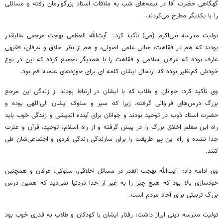
گهگاهی حضرت آقا در نیمه‌های شب به ملاقات استاد بزرگوارمان رفته و مسائلی
را با یکدیگر مطرح می‌کردند.
تولیت مدرسه نبی‌اکرم (ص) تأکید کرد: آیت‌الله العظمی بهجت مرجعی عالیقدر
بودند که هم در فقاهت، مبانی علمی اصولی، و هم از نظر اخلاق و عرفان، فقیهی
عارف بوده که عرفان اسلامی و فقاهت را با همدیگر تجمیع کرده که این در نوع
خودش کم‌نظیر بوده که ارتحال ایشان کلمه ای برای حوزه‌های علمیه قم بود.
وی تأکید کرد: جوانان و طلاب که با ایشان در ارتباط بودند از زندگی این مرجع
بزرگ درس‌های فراوانی گرفته، زیرا که سیر و سلوک ایشان الی‌اللهی بوده و
حضرت استاد ذوب در توحید بودند و جوانان برای آینده اندیشی و زندگی خوب باید
راه این معلم اخلاق بزرگ را در پیش گرفته و از راه اسلام، توحید، قرآن و عترت
جدا نشده و راه این پیر طریقت را برای سازندگی زندگی فردی و اجتماعی‌شان طی
کنند.
وی ادامه داد: آیت‌الله بهجت آنقدر در مسائل اخلاقی، سلوکی، عرفان و همچنین
خودسازی بالا بود که هیچ چیز را به غیر از خدا دردنیا نمی‌دید که همین درس
بزرگ تربیتی برای آحاد مردم است.
تولیت مدرسه دینی ابراز داشت: رفتار ایشان با کودکان و طلاب به قدری خوب بود