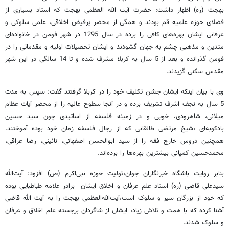
بهجت (ره) اظهار داشت: حضرت آیت‌ الله العظمی بهجت که استاد بسیاری از
فضلای حوزه علمیه قم بودند و همگی از محضر پرفیض اخلاقی، علمی سلوکی و
عرفانی ایشان بهره‌های کافی را برده در سال 1295 در شهر فومن در خانواده‌ای
متدین و مذهبی چشم به جهان گشودند و ایشان تحصیلات اولیه و مقدماتی را در
فومن گذرانده و بعد از 5 سال به کربلا مشرف شده و تا 14 سالگی در این شهر
مقدس سکنی گزیدند.
وی با بیان اینکه ایشان جشن تکلیف خود را در کربلا گرفتند گفت: سپس به مدت
5 سال به نجف اشرف تشریف برده و در آنجا سطوح عالیه را از محضر آیات عظام
میلانی، شاهرودی، خویی و در زمینه فلسفه از اساتیدی چون سید حسین
بادکوبه‌ای ،شیخ مرتضی طالقانی که از رجال فلسفه زمان خود بوده آموختند.
همچنین دروس خارج فقه را از سید ابوالحسن اصفهانی، نائینی، رضا عراقی،
محمدحسین کمپانی بیشترین بهره‌ها را برده‌اند.
بنابر روایت باشگاه خبرنگاران جوان،تولیت حوزه نبی‌اکرم (ص) افزود: آیت‌الله
سیدعلی قاضی (ره) استاد علم عرفان و اخلاق ایشان برادر علامه طباطبایی بوده
که خود از بزرگان سیر و سلوک است،آیت‌الله‌العظمی بهجت را به آیت الله قاضی
آشنا کرده که با همت و تلاش زیاد، ایشان از شاگردان برجسته علم اخلاق و عرفان
و سلوک شدند.