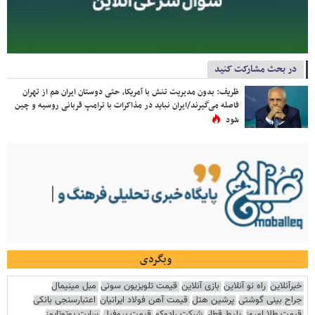
در بحث مشارکت کنید
ظریف: بدون مدیریت تنش با آمریکا، حتی دوستان ایران هم از تهران
فاصله می‌گیرند/ایران نباید در مذاکرات با ترامپ قربانی روسیه و چین
شود
وبگردی
خبرآنلاین
راه نو آنلاین
بازی آنلاین
قیمت تلویزیون سونی
مبل مینیمال
جراح بینی گوشتی
پرشین هتل
قیمت آهن فولاد ایرانیان
اعتبارسنجی بانکی
قیمت طلا امروز
بلیط قطار
شرکت رادوکو
قیمت پروفیل
سایت یوتوتایمز