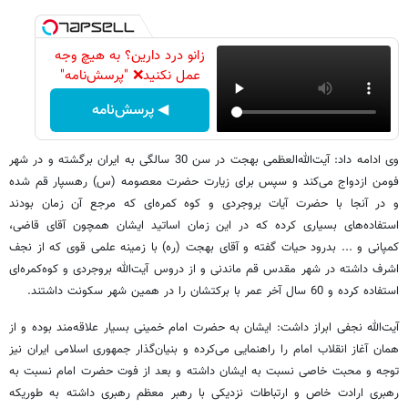
زانو درد دارین؟ به هیچ وجه
عمل نکنید❌ "پرسش‌نامه"
◀ پرسش‌نامه
وی ادامه داد: آیت‌الله‌العظمی بهجت در سن 30 سالگی به ایران برگشته و در شهر
فومن ازدواج می‌کند و سپس برای زیارت حضرت معصومه (س) رهسپار قم شده
و در آنجا با حضرت آیات بروجردی و کوه کمره‌ای که مرجع آن زمان بودند
استفاده‌های بسیاری کرده که در این زمان اساتید ایشان همچون آقای قاضی،
کمپانی و ... بدرود حیات گفته و آقای بهجت (ره) با زمینه علمی قوی که از نجف
اشرف داشته در شهر مقدس قم ماندنی و از دروس آیت‌الله بروجردی و کوه‌کمره‌ای
استفاده کرده و 60 سال آخر عمر با برکتشان را در همین شهر سکونت داشتند.
آیت‌الله نجفی ابراز داشت: ایشان به حضرت امام خمینی بسیار علاقه‌مند بوده و از
همان آغاز انقلاب امام را راهنمایی می‌کرده و بنیان‌گذار جمهوری اسلامی ایران نیز
توجه و محبت خاصی نسبت به ایشان داشته و بعد از فوت حضرت امام نسبت به
رهبری ارادت خاص و ارتباطات نزدیکی با رهبر معظم رهبری داشته به طوریکه