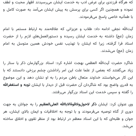
که هرگاه فرزندی برای عرض ادب به خدمت ایشان می‌رسیدند اظهار محبت و لطف
نموده و همچنین اگر کسی برای پرسش به پیش ایشان می‌آمد به صورت کامل و
با طمأنیه خاصی پاسخ می‌فرمودند.
آیت‌الله نجفی ادامه داد:‌ طلاب و عزیزانی که علاقه‌مند به ارتباط مستمر با امام
زمان (عج) داشته به خدمت ایشان رسیده و دستورالعمل‌های لازم را از حضرت
استاد فرا گرفته، زیرا که ایشان با تهذیب نفس خودش همین متوسل به امام
زمان (عج) می‌شدند.
شاگرد حضرت آیت‌الله العظمی بهجت اشاره کرد: استاد بزرگوارمان ذکر یا ستار را
زیاد می‌گفتند که بعضی از علما علت این امر راداشتن چشم برزخی دانستند که با
این کار می‌خواستند خداوند متعال باطن مردم را به او نشان دهد و این موضوع
به قدری واضح بود که شاگردان آن حضرت قبل از دیدار با ایشان
توبه و استغفرالله
را گفته و سپس خدمت این استاد بزرگوار می‌رفتند.
وی عنوان کرد: ایشان
ذکر لاحول‌ولاقوة‌الاباالله العلی‌العظیم
را به جوانان به جهت
دوری از گناه توصیه می‌فرمودند و با توجه به اخلاقیات و ایمان بالای ایشان، هر
جوان و طلبه‌ای که با این استاد معظم در ارتباط بود از منظر تقوی و اخلاق ساخته
می‌شد.