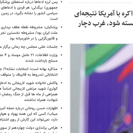
پس لرزه ادعاها درباره استعفای پزشکیا
جمهوری/ بیگدلی: هر فردی با ادعاهای 
ه با آمریکا نتیجه‌ای
سیاسی کشور را نشانه بگیرد، در زمین 
است
 بسته شود، غرب دچار
پزشکیان: مشروطه نقطه عطف بیداری و
ملت ایران بود/ مشروطه نخستین تجربه 
و قانون‌گرایی را در خاورمیانه بود
جلسات علنی مجلس چه زمانی برگزار م
وزارت اطلا
مسلح بازداشت شدند
مذاکره بهانه است؛ انتخابات نشانه؟/
انتخاباتی تندروها به قالیباف را متوقف 
واکنش خانواده شهید لاریجانی به ادعا
کوثری/ شهید مرتضی لاریجانی اساساً 
همراهی از ماه ها قبل از جنگ رمضان تا
شهادت همراه نداشتند
اظهارات حسن روحانی درباره حمله آمری
میناب/ کسی که این همه پهپاد و هواپی
دارد، نمی‌تواند این کارش از روی اشتباه
طراحی براندازی دولت چهاردهم از سوی