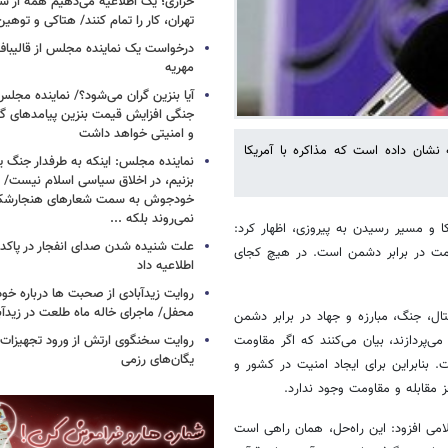
خرازی؛ یک اطلاعیه می‌دهیم همه از شهر
تهران، کار را تمام کنند/ هتاکی و توهی
درخواست یک نماینده مجلس از قالیباف 
مهریه
آیا بنزین گران می‌شود؟/ نماینده مجلس
جنگی افزایش قیمت بنزین پیامدهای گ
و امنیتی خواهد داشت
نشان داده است که مذاکره با آمریکا
نماینده مجلس: اینکه به طرفدار جنگ ی
بزنیم، در اخلاق سیاسی اسلام نیست/ 
خودجوش به سمت شعارهای هنجارش
نمی‌روند بلکه ...
یکا و مسیر رسیدن به پیروزی، اظهار کرد:
علت شنیده شدن صدای انفجار در پاک
اومت در برابر دشمن است. در هیچ کجای
اطلاعیه داد
روایت زیدآبادی از صحبت ها درباره خ
محفل/ ماجرای خاله ماه طلعت در زیدآب
تال، جنگ، مبارزه و جهاد در برابر دشمن
روایت سخنگوی ارتش از ورود تجهیزات 
‌پردازند، بیان می‌کنند که اگر مقاومت
یگان‌های رزمی
بنابراین برای ایجاد امنیت در کشور و
 مقابله و مقاومت وجود ندارد.
ی افزود: این راه‌حل، همان راهی است