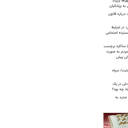
ها بریزند
ن به پزشکیان
درباره قانون
: در شرایط
سترده اجتماعی
ا مذاکره برچسب
مردم به صورت
کن پیش
دشت/ سپاه
ودش در یک
اد چه بود؟
جدید به