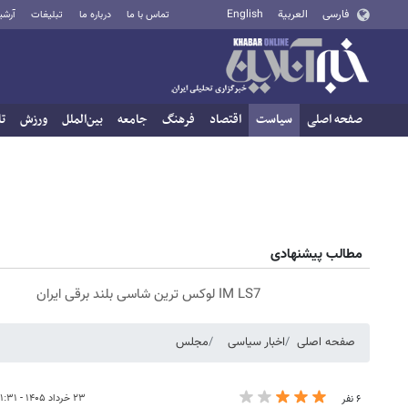
فارسی
العربية
English
تماس با ما
درباره ما
تبلیغات
آرشی
صفحه اصلی
سیاست
اقتصاد
فرهنگ
جامعه
بین‌الملل
ورزش
تا
مطالب پیشنهادی
IM LS7 لوکس ترین شاسی بلند برقی ایران
صفحه اصلی
اخبار سیاسی
مجلس
۲۳ خرداد ۱۴۰۵ - ۲۱:۳۱
۶ نفر