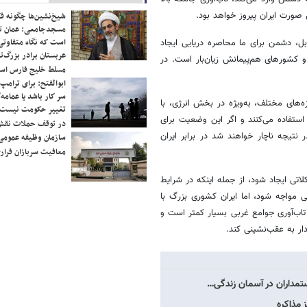
ن صورت ایران پیروز خواهد بود.
شیخ‌نشین‌ها چگونه فک
مسجدجامعی: عمان تن
است که نگاه متفاوتی 
بل، دشمن برای ما محاصره دریایی ایجاد
عربستان برادر بزرگ‌
 و کشورهای هم‌پیمانش زیان‌بار است. در
مسلط خلیج فارس ا
ابوالفتح: برای ترامپ
سر کار باشد یا عمامه/
‌های مختلف، به‌ویژه در بخش انرژی، با
تغییر حکومت نیست/ 
استفاده می‌کنند و اگر این وضعیت برای
در توقف حملات نقش
نتیجه ناچار خواهند شد در برابر ایران
سازمان وظیفه عمومی 
معافیت سربازان فراری
تی ایجاد شود، از جمله اینکه در شرایط
ی مواجه شود، اما ایران کشوری بزرگ با
 تاب‌آوری جوامع غربی بسیار کمتر است و
ار به عقب‌نشینی کند.
ستمداران در آسمان زندگی…
 مذاکره