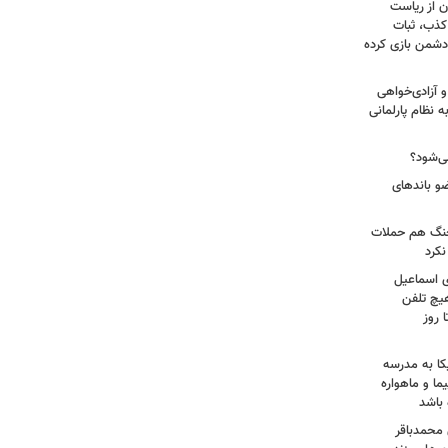
ن از ریاست
کذب، ثبات
دشمن بازی کرده
 آزادی‌خواهی
نظام پارلمانی
ی‌شود؟
عات: ۲۱ عامل موساد و ۴ عضو باندهای
 جنگ هم حملات
نکرد
ی اسماعیل
هیچ تلفن
 روز
کا به مدرسه
ما و ماهواره
 باشد
 محمدباقر