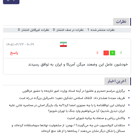
نظرات
نظرات منتشر شده: 1
نظرات در صف انتشار: 0
نظرات غیرقابل انتشار: 0
۲۰:۲۹ - ۱۴۰۵/۰۳/۲۳
پاسخ
0
0
خودشون عامل این وضعند میگن آمریکا و ایران به توافق رسیدند
آخرین اخبار
برگزاری مراسم «محرم و عاشورا در آینه اسناد وزارت امور خارجه» با حضور عراقچی
ظریف مجددا هشدار داد: ائتلاف اسلامی تشکیل دهید؛ «اسرائیل بزرگ» در راه است
اردوغان این توافقنامه را با چه مجوزی امضا کرد؟/به یک بازیگر اصلی در محاصره علنی علیه
ایران تبدیل شدیم/ آیا می‌خواهیم وارد جنگ با تهران شویم؟
واکنش ریاض و صنعاء به بیانیه شورای امنیت
منتقدان کنوانسیون خزر چه می‌گویند؟ / بهمن: از مشغولیت نهادها سوءاستفاده کرده‌اند و
مسائل را شکل دیگر نشان می‌دهند / رسانه‌ها را از نقد منع کرده‌اند