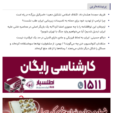
پربیننده‌ترین
ظریف مجددا هشدار داد: ائتلاف اسلامی تشکیل دهید؛ «اسرائیل بزرگ» در راه است
چرا ترامپ از تهدید خود برای حمله به تاسیسات زیربنایی ایران عقب نشست؟
اردوغان این توافقنامه را با چه مجوزی امضا کرد؟/به یک بازیگر اصلی در محاصره علنی علیه
ایران تبدیل شدیم/ آیا می‌خواهیم وارد جنگ با تهران شویم؟
دیاکو حسینی: ایران به لحاظ فیزیکی و مادی دارای قدرتی در حد یک ابرقدرت نیست
منتقدان کنوانسیون خزر چه می‌گویند؟ / بهمن: از مشغولیت نهادها سوءاستفاده کرده‌اند و
مسائل را شکل دیگر نشان می‌دهند / رسانه‌ها را از نقد منع کرده‌اند