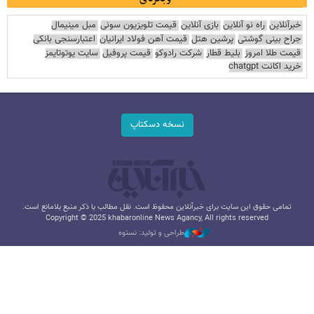
خبرآنلاین
راه نو آنلاین
بازی آنلاین
قیمت تلویزیون سونی
مبل مینیمال
جراح بینی گوشتی
پرشین هتل
قیمت آهن فولاد ایرانیان
اعتبارسنجی بانکی
قیمت طلا امروز
بلیط قطار
شرکت رادوکو
قیمت پروفیل
سایت یوتوتایمز
خرید اکانت chatgpt
نسخه دسکتاپ
تمامی حقوق این سایت برای خبرآنلاین محفوظ است. نقل مطالب با ذکر منبع بلامانع است.
Copyright © 2025 khabaronline News Agancy, All rights reserved
طراحی و تولید: نستوه