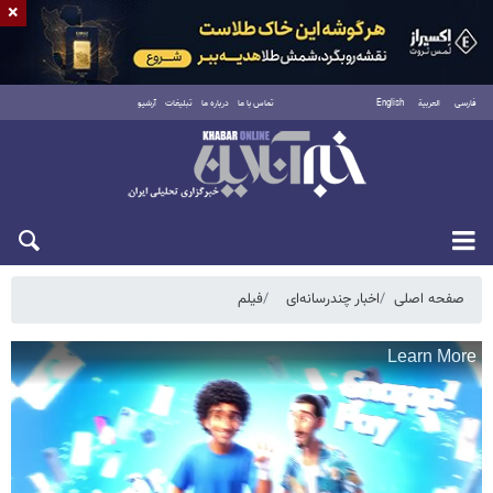
×
فارسی
العربية
English
تماس با ما
درباره ما
تبلیغات
آرشیو
پنجشنبه ۱۵ مرداد ۱۴۰۵
صفحه اصلی
اخبار چندرسانه‌ای
فیلم