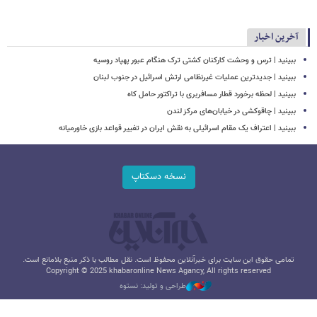
آخرین اخبار
ببینید | ترس و وحشت کارکنان کشتی ترک هنگام عبور پهپاد روسیه
ببینید | جدیدترین عملیات غیرنظامی ارتش اسرائیل در جنوب لبنان
ببینید | لحظه برخورد قطار مسافربری با تراکتور حامل کاه
ببینید | چاقوکشی در خیابان‌های مرکز لندن
ببینید | اعتراف یک مقام اسرائیلی به نقش ایران در تغییر قواعد بازی خاورمیانه
نسخه دسکتاپ
تمامی حقوق این سایت برای خبرآنلاین محفوظ است. نقل مطالب با ذکر منبع بلامانع است.
Copyright © 2025 khabaronline News Agancy, All rights reserved
طراحی و تولید: نستوه