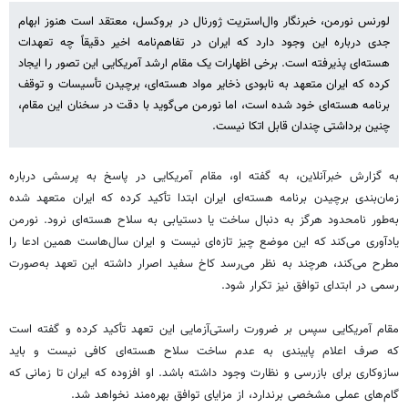
لورنس نورمن، خبرنگار وال‌استریت ژورنال در بروکسل، معتقد است هنوز ابهام
جدی درباره این وجود دارد که ایران در تفاهم‌نامه اخیر دقیقاً چه تعهدات
هسته‌ای پذیرفته است. برخی اظهارات یک مقام ارشد آمریکایی این تصور را ایجاد
کرده که ایران متعهد به نابودی ذخایر مواد هسته‌ای، برچیدن تأسیسات و توقف
برنامه هسته‌ای خود شده است، اما نورمن می‌گوید با دقت در سخنان این مقام،
چنین برداشتی چندان قابل اتکا نیست.
به گزارش خبرآنلاین، به گفته او، مقام آمریکایی در پاسخ به پرسشی درباره
زمان‌بندی برچیدن برنامه هسته‌ای ایران ابتدا تأکید کرده که ایران متعهد شده
به‌طور نامحدود هرگز به دنبال ساخت یا دستیابی به سلاح هسته‌ای نرود. نورمن
یادآوری می‌کند که این موضع چیز تازه‌ای نیست و ایران سال‌هاست همین ادعا را
مطرح می‌کند، هرچند به نظر می‌رسد کاخ سفید اصرار داشته این تعهد به‌صورت
رسمی در ابتدای توافق نیز تکرار شود.
مقام آمریکایی سپس بر ضرورت راستی‌آزمایی این تعهد تأکید کرده و گفته است
که صرف اعلام پایبندی به عدم ساخت سلاح هسته‌ای کافی نیست و باید
سازوکاری برای بازرسی و نظارت وجود داشته باشد. او افزوده که ایران تا زمانی که
گام‌های عملی مشخصی برندارد، از مزایای توافق بهره‌مند نخواهد شد.