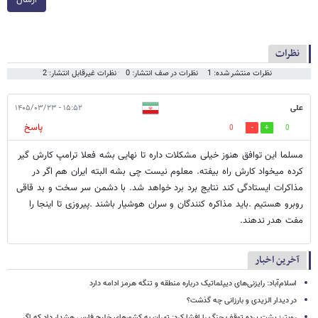
نظرات
نظرات منتشر شده: 1
نظرات در صف انتشار: 0
نظرات غیرقابل انتشار: 2
علی
۱۵:۵۲ - ۱۴۰۵/۰۳/۲۳
پاسخ
0
0
مسلما این توافق هنوز خیلی مشکلات داره تا نهایی بشه فعلا ترامپ کارش گیر
کرده میخواد کارش راه بیفته. معلوم نیست چی بشه البته ایران هم اگر در
مذاکرات ایستادگی کند نتایج برد برد خواهد شد. با دشمن سر سخت و بد قاقی
روبرو هستیم .باید مذاکره کنندگان و سران هوشیار باشند .پیروزی تا اینجا را
مفت هدر ندهند.
آخرین اخبار
اسلام‌آباد: رایزنی‌های دیپلماتیک درباره منطقه و تنگه هرمز ادامه دارد
در دیدار الزیدی و بارزانی چه گذشت؟
رویترز پشت پرده توقف جنگ را افشا کرد: تهران به کشورهای خلیج فارس هشدار داد که اگر