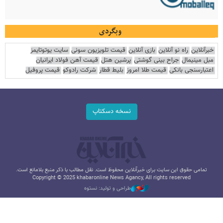
وبگردی
خبرآنلاین
راه نو آنلاین
بازی آنلاین
قیمت تلویزیون سونی
سایت یوتوتایمز
مبل مینیمال
جراح بینی گوشتی
پرشین هتل
قیمت آهن فولاد ایرانیان
اعتبارسنجی بانکی
قیمت طلا امروز
بلیط قطار
شرکت رادوکو
قیمت پروفیل
نسخه دسکتاپ
تمامی حقوق این سایت برای خبرآنلاین محفوظ است. نقل مطالب با ذکر منبع بلامانع است.
Copyright © 2025 khabaronline News Agancy, All rights reserved
طراحی و تولید: نستوه