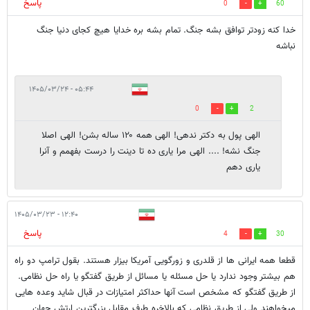
پاسخ
0
60
خدا کنه زودتر توافق بشه جنگ. تمام بشه بره خدایا هیچ کجای دنیا جنگ
نباشه
۰۵:۴۴ - ۱۴۰۵/۰۳/۲۴
0
2
الهی پول به دکتر ندهی! الهی همه ۱۲۰ ساله بشن! الهی اصلا
جنگ نشه! .... الهی مرا یاری ده تا دینت را درست بفهمم و آنرا
یاری دهم
۱۲:۴۰ - ۱۴۰۵/۰۳/۲۳
پاسخ
4
30
قطعا همه ایرانی ها از قلدری و زورگویی آمریکا بیزار هستند. بقول ترامپ دو راه
هم بیشتر وجود ندارد یا حل مسئله یا مسائل از طریق گفتگو یا راه حل نظامی.
از طریق گفتگو که مشخص است آنها حداکثر امتیازات در قبال شاید وعده هایی
میخواهند ولی از طریق نظامی که بالاخره طرف مقابل بزرگترین ارتش جهان