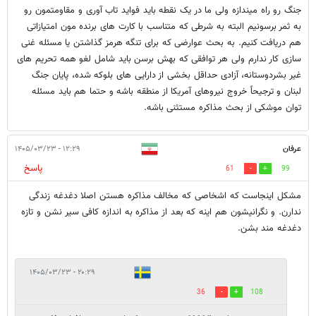
جنگ رو راه میندازه ولی ما در یک نقطه باید فواید تاب آوری و مقاومتمون رو
به ثمر برسونیم البته به شرطی که متناسب با کارت های برنده مون امتیازاتی
هم دریافت کنیم. به بحث عوارضی که برای تنگه هرمز گذاشتن یا مسئله غنی
سازی کار ندارم ولی هر توافقی که بهش برسن باید شامل لغو همه تحریم های
غیر بشردوستانه، آزادی حداقل بخشی از دارایی های بلوکه شده، پایان جنگ
لبنان و ترجیحاً خروج نیروهای آمریکا از منطقه باشه و حتما هم باید مسئله
توان موشکی از بحث مذاکره مستثنی باشه.
عرفان
۱۲:۲۹ - ۱۴۰۵/۰۳/۲۳
پاسخ
61
99
مشکل اینجاست که اشخاصی که مخالف مذاکره هستن اصلا دغدغه زندگی
ندارن. و نگرانیشون هم اینه که بعد از مذاکره به اندازه کافی سیر نشن و تازه
دغدغه مند بشن.
۲۰:۲۹ - ۱۴۰۵/۰۳/۲۳
36
108