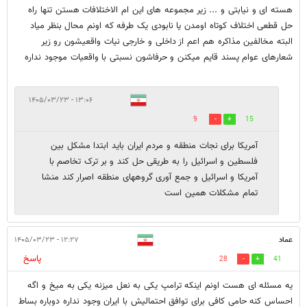
هسته ای و نیابتی و ... زیر مجموعه های این ام الاختلافات هستن تنها راه
حل قطعی اختلاف کوتاه اومدن یا نابودی یک طرفه که اونم محال بنظر میاد
البته مخالفین مذاکره هم اعم از داخلی و خارجی نیات واقعیشون رو زیر
شعارهای عوام پسند قایم میکنن و حرفاشون نسبتی با واقعیات موجود نداره
۱۳:۰۶ - ۱۴۰۵/۰۳/۲۳
9
15
آمریکا برای نجات منطقه و مردم ایران باید ابتدا مشکل بین
فلسطین و اسرائیل را به طریقی حل کند و بر ترک تخاصم با
آمریکا و اسرائیل و جمع آوری گروههای منطقه اصرار کند منشا
تمام مشکلات همین است
عماد
۱۲:۲۷ - ۱۴۰۵/۰۳/۲۳
پاسخ
28
41
یه مسئله ای هست اونم اینکه ترامپ یکی به نعل میزنه یکی به میخ و اگه
احساس کنه حامی کافی برای توافق احتمالیش با ایران وجود نداره دوباره بساط