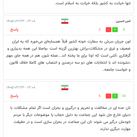
تنها خیانت به کشور بلکه خیانت به اسلام است.
امیر حسین
۱۳:۰۸ - ۱۴۰۵/۰۳/۲۳
پاسخ
2
8
اون جریان سرش به سفارت خونه کشور قبلاً همسایه‌ای می‌خوره که یه ایران
ضعیف و غرق در مشکلات،براش بهترین گزینه است ،واصلا این همه بدبیاری و
گرفتاری ،آشی است که اونا برای ما پخته اند...عمله شون هم در همه جای مهم
،نشونده اند با انتخابات های دو سه درصدی و انتصاب های کاملا خلاف قانون
و خواست جامعه..
۱۳:۰۸ - ۱۴۰۵/۰۳/۲۳
پاسخ
6
43
نان عده ای در مخالفت و تحریم و درگیری و بحران است اگر تمام مشکلات با
دنیای خارج حل شود این جماعت به دلیل حجاب یا موضوعات دیگر با مردم
خودمان درگیر می شوند نان این جماعت در بحران سازی است و در حقیقت
مهارت دیگری ندارند