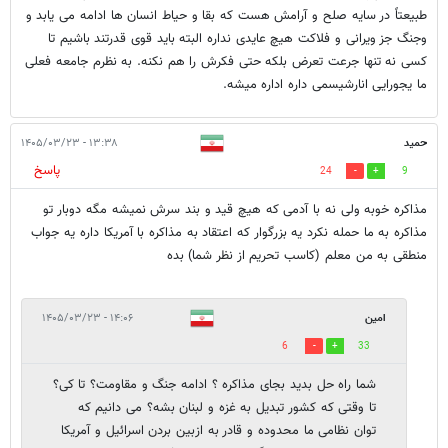
طبیعتاً در سایه صلح و آرامش هست که بقا و حیاط انسان ها ادامه می یابد و
وجنگ جز ویرانی و فلاکت هیچ عایدی نداره البته باید قوی قدرتند باشیم تا
کسی نه تنها جرعت تعرض بلکه حتی فکرش را هم نکنه. به نظرم جامعه فعلی
ما یجورایی انارشیسمی داره اداره میشه.
حمید
۱۳:۳۸ - ۱۴۰۵/۰۳/۲۳
پاسخ
24
9
مذاکره خوبه ولی نه با آدمی که هیچ قید و بند سرش نمیشه مگه دوبار تو
مذاکره به ما حمله نکرد یه بزرگوار که اعتقاد به مذاکره با آمریکا داره یه جواب
منطقی به من معلم (کاسب تحریم از نظر شما) بده
امین
۱۴:۰۶ - ۱۴۰۵/۰۳/۲۳
6
33
شما راه حل بدید بجای مذاکره ؟ ادامه جنگ و مقاومت؟ تا کی؟
تا وقتی که کشور تبدیل به غزه و لبنان بشه؟ می دانیم که
توان نظامی ما محدوده و قادر به ازبین بردن اسرائیل و آمریکا