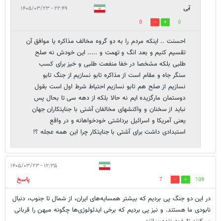
آبی
۲۲:۴۹ - ۱۴۰۵/۰۳/۲۳
0
0
احسنت .. اینکه مردم را به دو گروه مخالف مذاکره یا موافق آن
تقسیم کنیم و بعد انگ و تهمت و ..... این خودش نه صلح
طلبی بلکه مشخصا در خفا منفعت طلبی و خیز برای کسب
سنگر جاه و مقام است از مذاکره تابو نسازیم از جنگ تابو
نسازیم از صلح هم تابو نسازیم احتیاط شرط اول است بقول
دوستمان مارگزیده ایم نه حالا بلکه از دهه سی تا بحال پس
نباید از سخنان و واکنشهای مخالفان آشتی با جنایتکاران جهان
یعنی آمریکا و اسرائیل برداشتی خودخواهانه و در واقع
استبدادی داشت برای آشتی با جنایتکار چرا این همه عجله ؟!
۱۲:۳۵ - ۱۴۰۵/۰۳/۲۳
پاسخ
7
109
در این دو جنگ پی بردیم که بیشتر همسایه‌های ایران، از شمال تا جنوب، دنبال
نابودی ما هستند. و نیز پی بردیم که برخی ایدئولوژی‌ها چگونه میهن را قربانی