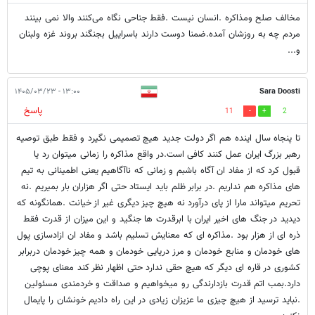
مخالف صلح ومذاکره .انسان نیست .فقط جناحی نگاه می‌کنند والا نمی بینند
مردم چه به روزشان آمده.ضمنا دوست دارند باسراییل بجنگند بروند غزه ولبنان
و...
۱۳:۰۰ - ۱۴۰۵/۰۳/۲۳
Sara Doosti
پاسخ
11
2
تا پنجاه سال اینده هم اگر دولت جدید هیچ تصمیمی نگیرد و فقط طبق توصیه
رهبر بزرگ ایران عمل کنند کافی است.در واقع مذاکره را زمانی میتوان رد یا
قبول کرد که از مفاد ان آگاه باشبم و زمانی که ناآگاهیم یعنی اطمینانی به تیم
های مذاکره هم نداریم .در برابر ظلم باید ایستاد حتی اگر هزاران بار بمیریم .نه
تحریم میتواند مارا از پای درآورد نه هیچ چیز دیگری غیر از خیانت .همانگونه که
دیدید در جنگ های اخیر ایران با ابرقدرت ها جنگید و این میزان از قدرت فقط
ذره ای از هزار بود .مذاکره ای که معنایش تسلیم باشد و مفاد ان ازادسازی پول
های خودمان و منابع خودمان و مرز دریایی خودمان و همه چیز خودمان دربرابر
کشوری در قاره ای دیگر که هیچ حقی ندارد حتی اظهار نظر کند معنای پوچی
دارد.بمب اتم قدرت بازدارندگی رو میخواهیم و صداقت و خردمندی مسئولین
.نباید ترسید از هیچ چیزی ما عزیزان زیادی در این راه دادیم خونشان را پایمال