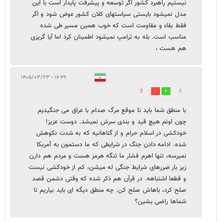
نیستیم راهبرد کشور اگر توسعه و پیشرفت پایدار است با این
مدل نمیشود بایستی سیاستهای کلان کشور عوض شود و اگر
فقط بقاء و مقاومت است که خوب همین مسیر طی شده
مناسب است. بله به ترامپ نمیشود اطمینان کرد اما آیا گریزی
هم هست ،
۱۶:۴۹ - ۱۴۰۵/۰۳/۲۳
3
5
با منطق شما باید تا موقع مرگ صدام با عراق می جنگیدیم
چون اونم هیچ قید و بندی سرش نمیشد. دوست عزیز!
خودکشی در اسلام حرام و از گناهانیه که به شدت نکوهش
شده. ادامه دادن جنگ در شرایطی که ما دستمون به آمریکا
نمیرسه، تنها اهرم فشار ما تنگه هرمز هست و مردم هم دارن
زیر بار ضررهای شرایط جنگی له میشن، کم از خودکشی نیست
و قطعا اشتباهه. در قرآن هم ذکر شده که وقتی دشمن قصد
صلح کرد، باهاش صلح کن. چه منطق دیگه ای باید بیاریم تا
شماها راضی بشین؟