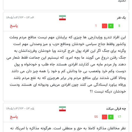
نکنید
یک نفر
۱۳:۰۴ - ۱۴۰۵/۰۳/۲۳
پاسخ
1
8
این افراد تندرو وپایدارچی ها چیزی که برایشان مهم نیست منافع مردم وملت
وکشور وفقط جناح سیاسی خودشان ومنافع حزب و میز وصندلی مهم است
وگرنه برای جنگ اگر این افراد پول خرج کردنند ویا خودشان وفرزندانشان به
جنگ رفتن دروغ می گویند ما بچه امرو، که نیستیم این جماعت فقط شعار می
دهند واز مردم مایه می کذارنند افرادی هستند جاه طلب و خودخواه و پول
دوست وکم خرد وتعصب بی جا ودانش کم و خود را همه چیز دان می دانند
وحالا آفتی شدنند برای منافع مردم ودر برابر هرچیزی که به نفع مردم باشد
ورفاه بیاورد ایستادگی می کنند چون افرادی مریض ودیوانه ای هستند ودست
خودشان دیگه نیست !؟
چه فرقی میکند
۱۳:۰۵ - ۱۴۰۵/۰۳/۲۳
پاسخ
55
17
نظر مخالفان مذاکره کاملا به حق و منطقی است. هرگونه مذاکره با امریکا، نه