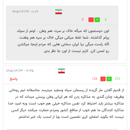
۰۰:۱۹ - ۱۴۰۵/۰۳/۲۴
0
5
اون دوستمون که میگه خاک بر سرت هم وطن . اونم از سوئد
پیام گذاشته. شما غلط میکنی میگی خاک بر سره هم وطنت.
اگه راست میگی بیا ایران سختی هایی که مردم اینجا میکشن
رو لمس کن. لازم نیست از اون جا نظر بدی
۱۲:۳۵ - ۱۴۰۵/۰۳/۲۳
پاسخ
125
272
از قدیم گفتن مار گزیده از ریسمان سیاه وسفید میترسد متاسفانه تیم روحانی
وظریف چنان گندی به مذاکره زدن که هر ایرانی وطن پرستی میداند که در
مذاکره بیشتر باید احتیاط کرد نفس مذاکره خیلی هم خوب است وبه امید خدا
مذاکره کنندگان ما هم خوب از منافع کشور ومردم حمایت میکنند دیگر کسی
نیست که بگوید امضای کری تضمین است ویا از اسنب بک خبر نداشتم