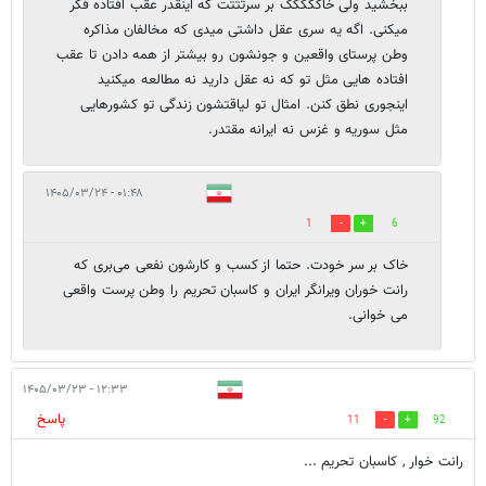
ببخشید ولی خاککککک بر سرتتتت که اینقدر عقب افتاده فکر
میکنی. اگه یه سری عقل داشتی میدی که مخالفان مذاکره
وطن پرستای واقعین و جونشون رو بیشتر از همه دادن تا عقب
افتاده هایی مثل تو که نه عقل دارید نه مطالعه میکنید
اینجوری نطق کنن. امثال تو لیاقتشون زندگی تو کشورهایی
مثل سوریه و غزس نه ایرانه مقتدر.
۰۱:۴۸ - ۱۴۰۵/۰۳/۲۴
1
6
خاک بر سر خودت. حتما از کسب و کارشون نفعی می‌بری که
رانت خوران ویرانگر ایران و کاسبان تحریم را وطن پرست واقعی
می خوانی.
۱۲:۳۳ - ۱۴۰۵/۰۳/۲۳
پاسخ
11
92
رانت خوار , کاسبان تحریم ...