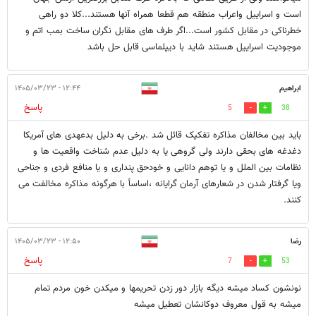
است و اسراییل واعراب منطقه هم قطعا همراه آنها هستند...کلا دو راهی
خطرناکی در مقابل کشور است...اگر طرف های مقابل نگران ساخت بمب اتم و
موجودیت اسراییل هستند شاید با دیپلماسی قابل حل باشد
ابراهیم
۱۲:۴۴ - ۱۴۰۵/۰۳/۲۳
پاسخ
5
38
باید بین مخالفان مذاکره تفکیک قائل شد .برخی به دلیل بدعهدی های آمریکا
دغدغه های بحقی دارند ولی گروهی یا به دلیل عدم شناخت واقعیت ها و
نظامات بین الملل و یا توهم دانایی و خودحق پنداری و یا منافع فردی و جناحی
ویا گرفتار شدن در شعارهای آرمان گرایانه ،اساسأ با هرگونه مذاکره مخالفت می
کنند.
رضا
۱۲:۵۰ - ۱۴۰۵/۰۳/۲۳
پاسخ
7
53
نونشون کساد میشه دیگه بازار دور زدن تحریمها و میکدن خون مردم تمام
میشه به قول معروف دوکانشان تعطیل میشه