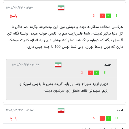
۱۳:۴۰ - ۱۴۰۵/۰۳/۲۳
پاسخ
3
3
هرکسی مخالف مذاکراته دزده و نونش توی این وضعیته. وگرنه ادم عاقل با
کل دنیا درگیر نمیشه. شما قلدربازیت هم یه تایمی جواب میده. واستا نگاه کن
5 سال دیگه که دوباره جنگ شه تمام کشورهای عربی به اندازه کفایت موشک
دارن که بزنن وسط تهران. ولی شما تهش 100 تا جت چینی داری
حمید
۲۰:۲۷ - ۱۴۰۵/۰۳/۲۳
3
5
عزیزم از یه سوراخ چند بار باید گزیده بشی تا بفهمی آمریکا و
رژیم صهیونی فقط منطق زور سرشون میشه
احمد
۱۳:۵۷ - ۱۴۰۵/۰۳/۲۳
پاسخ
5
31