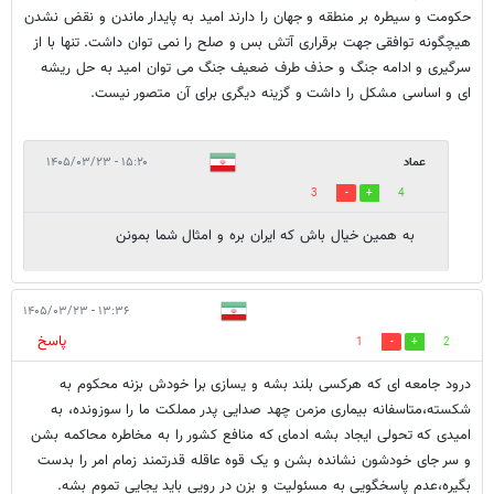
حکومت و سیطره بر منطقه و جهان را دارند امید به پایدار ماندن و نقض نشدن
هیچگونه توافقی جهت برقراری آتش بس و صلح را نمی توان داشت. تنها با از
سرگیری و ادامه جنگ و حذف طرف ضعیف جنگ می توان امید به حل ریشه
ای و اساسی مشکل را داشت و گزینه دیگری برای آن متصور نیست.
عماد
۱۵:۲۰ - ۱۴۰۵/۰۳/۲۳
3
4
به همین خیال باش که ایران بره و امثال شما بمونن
۱۳:۳۶ - ۱۴۰۵/۰۳/۲۳
پاسخ
1
2
درود جامعه ای که هرکسی بلند بشه و یسازی برا خودش بزنه محکوم به
شکسته،متاسفانه بیماری مزمن چهد صدایی پدر مملکت ما را سوزونده، به
امیدی که تحولی ایجاد بشه ادمای که منافع کشور را به مخاطره محاکمه بشن
و سر جای خودشون نشانده بشن و یک قوه عاقله قدرتمند زمام امر را بدست
بگیره،عدم پاسخگویی به مسئولیت و بزن در رویی باید یجایی تموم بشه.