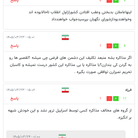
پاسخ
0
6
اینهاعاملان بدبختی وعقب افتادن کشورازاول انقلاب تاحالابوده اند
وخواهندبودازشورای نگهبان بپرسیدجواب خواهندداد
۱۵:۰۱ - ۱۴۰۵/۰۳/۲۳
پاسخ
1
6
اگر مذاکره بشه منبعد تکلیف این دشمن های فرضی چی میشه ؟تقصیر ها رو
به گردن کی بندازن؟با مذاکره یا بی مذاکره این کشور درست نمیشه و کاسبان
تحریم نمیزارن توافقی صورت بگیره .
فرزاد
۱۵:۰۶ - ۱۴۰۵/۰۳/۲۳
پاسخ
1
11
از گروه های مخالف مذاکره کسی توسط اسراییل ترور نشد و این خودش شبهه
بر انگیزه.
۰۱:۰۰ - ۱۴۰۵/۰۳/۲۴