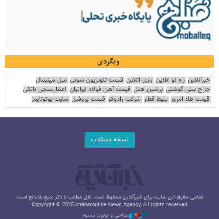
وبگردی
خبرآنلاین
راه نو آنلاین
بازی آنلاین
قیمت تلویزیون سونی
مبل مینیمال
جراح بینی گوشتی
پرشین هتل
قیمت آهن فولاد ایرانیان
اعتبارسنجی بانکی
قیمت طلا امروز
بلیط قطار
شرکت رادوکو
قیمت پروفیل
سایت یوتوتایمز
نسخه دسکتاپ
تمامی حقوق این سایت برای خبرآنلاین محفوظ است. نقل مطالب با ذکر منبع بلامانع است.
Copyright © 2025 khabaronline News Agancy, All rights reserved
طراحی و تولید: نستوه