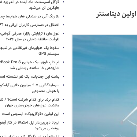
گوگل اسیستنت ماه آینده در اندروید غ
جایگزین آن می‌شود
ولین دیتاسنتر
راز رنگ آبی در صندلی های هواپیما چ
اختلال در دسترسی کاربران ایرانی به ChatGPT
غول‌های ۱ ترابایتی بازار/ معرفی گوش
ظرفیت حافظه داخلی در سال ۲۰۲۶
سقوط یک هواپیمای غیرنظامی در نتیجه
سیستم‌ GPS
شارژدهی ۱۸ ساعته رونمایی شد
پشت این چت‌بات، یک نفر نشسته اس
سرمایه‌گذاری ۹.۵ میلیون دلاری
با هوش مصنوعی
کدام برند برای کدام شرکت است؟ / نق
مالکیت غول‌های خودروسازی جهان
این اولین «گوگل‌بوک» ایسوس است
رونمایی می‌شود