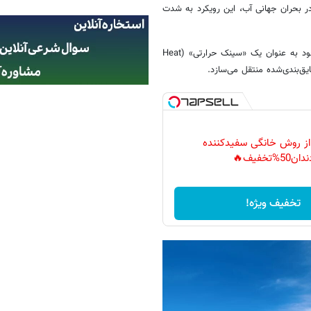
در بحران جهانی آب، این رویکرد به شدت
دیتاسنتر زیردریایی جدید چین (UDC) با تغییر این بازی، از اقیانوس اطراف خود به عنوان یک «سینک حرارتی» (Heat
 از روش خانگی سفیدکننده
دان50%تخفیف🔥
تخفیف ویژه!