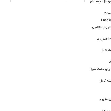
یرفعال و جمینای
یست؟
ی‌هایی با بالاترین
 اختلال در
لپ‌تاپ فوق‌سبک هواوی MateBook Pro S با
ت
 آرامکو برای کشت برنج
شه کامل
ایرپاد دوربین‌دار اپل احتمالا در کنار آیفون ۱۸ پرو