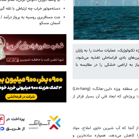
آیا واقعاً دوران «گوگل کردن» تمام شد
دسته‌موتور خراب چه ارتباطی با تقه گی
جت مسافربری روسیه به پرواز درآمد / 
آسمان مسکو
 تکنولوژیک، عملیات ساخت را به پایان
UDC) را که کاملاً توسط توربین‌های بادی فراساحلی تغذیه می‌شود،
نیاز به اراضی خشکی را در مقایسه با
این زیرساخت استراتژیک که در اعماق آب‌های سواحل شانگهای و در منطقه ویژه «لین-هانگ» (Lin-hang)
به طور رسمی وارد مدار شد؛ پروژه‌ای که ابعاد فنی آن بسیار فراتر از
از آنجا که آب شیرین حاوی املاح، مواد
ا کاهش می‌دهد، همواره ساده‌ترین و