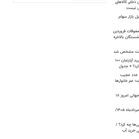
 ذخایر کالاهای
ی نیست
 بازار سهام
 معوقات فروردین
شستگان بالاخره
 علت مشخص شد
لیست قیمت خرید مسکن در پونک/ خرید آپارتمان ۱۰۰
ارد؟ + جدول
ن عدد عجیب
د؛ عم خانوارها
طلا به پرواز در آمد/ قیمت جدید طلای جهانی امروز ۱۸
قیمت دلار، یورو و سایر ارزها امروز ۱۸ مردادماه ۱۴۰۵/
ی‌ها چه کرد؟ /
زنی خرید آب