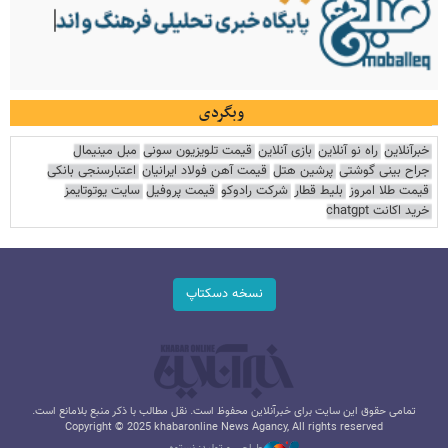
وبگردی
خبرآنلاین
راه نو آنلاین
بازی آنلاین
قیمت تلویزیون سونی
مبل مینیمال
جراح بینی گوشتی
پرشین هتل
قیمت آهن فولاد ایرانیان
اعتبارسنجی بانکی
قیمت طلا امروز
بلیط قطار
شرکت رادوکو
قیمت پروفیل
سایت یوتوتایمز
خرید اکانت chatgpt
نسخه دسکتاپ
تمامی حقوق این سایت برای خبرآنلاین محفوظ است. نقل مطالب با ذکر منبع بلامانع است.
Copyright © 2025 khabaronline News Agancy, All rights reserved