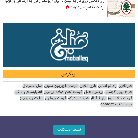
راز دشمنی وزیرخارجه لبنان با ایران / یوسف رجی چه ارتباطی با حزب
نزدیک به اسرائیل دارد؟
وبگردی
خبرآنلاین
راه نو آنلاین
بازی آنلاین
قیمت تلویزیون سونی
مبل مینیمال
جراح بینی گوشتی
پرشین هتل
قیمت آهن فولاد ایرانیان
اعتبارسنجی بانکی
قیمت طلا امروز
بلیط قطار
شرکت رادوکو
قیمت پروفیل
سایت یوتوتایمز
خرید اکانت chatgpt
نسخه دسکتاپ