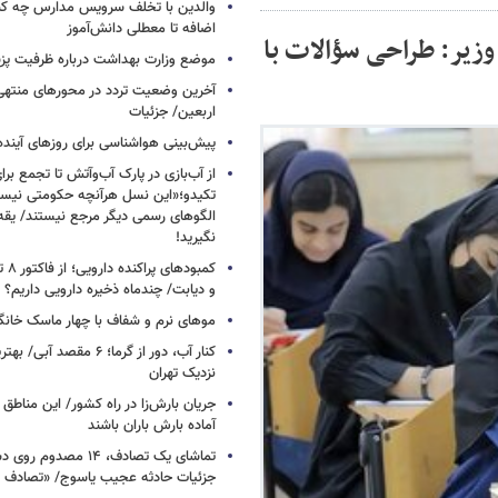
والدین با تخلف سرویس مدارس چه کنند
اضافه تا معطلی دانش‌آموز
وزیر: طراحی سؤالات با
موضع وزارت بهداشت درباره ظرفیت پزشکی
آخرین وضعیت تردد در محورهای منتهی
اربعین/ جزئیات
پیش‌بینی هواشناسی برای روزهای آینده
از آب‌بازی در پارک آب‌وآتش تا تجمع برای
تکیدو؛«این نسل هرآنچه حکومتی نیس
الگوهای رسمی دیگر مرجع نیستند/ یقه ن
نگیرید!
کمبود
و دیابت/ چندماه ذخیره دارویی داریم؟
موهای نرم و شفاف با چهار ماسک خانگ
کنار آب، دور از گرما؛ ۶ مقصد
نزدیک تهران
جریان بارش‌زا در راه کشور/ این مناطق ا
آماده بارش باران باشند
تماشای یک تصادف، ۱۴ مص
جزئیات حادثه عجیب یاسوج/ «تصادف 