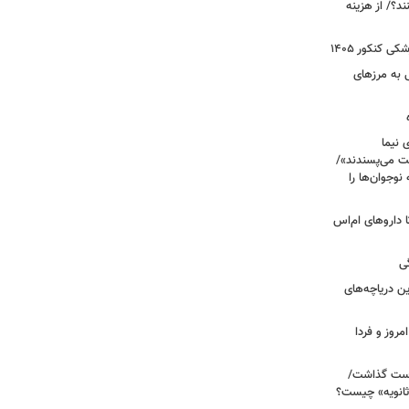
؟/ از هزینه
 کنکور ۱۴۰۵
 به مرزهای
 نیما
ت می‌پسندند»/
وجوان‌ها را
های پراکنده دارویی؛ از فاکتور ۸ تا داروهای ام‌اس
ی
 آبی/ بهترین دریاچه‌های
مروز و فردا
دوم روی دست گذاشت/
ثانویه» چیست؟