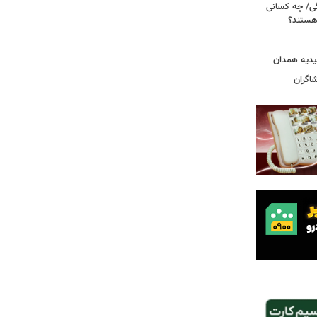
ی/ چه کسانی
 هستند؟
یدیه همدان
شاگران