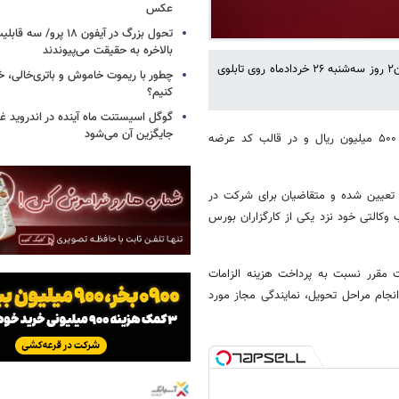
عکس
تحول بزرگ در آیفون ۱۸ پرو/
بالاخره به حقیقت می‌پیوندند
در ادامه عرضه محصولات ایران‌خودرو در بورس کالا، ۴۰۰ دستگاه وانت آریسان۲ روز سه‌شنبه ۲۶ خردادماه روی تابلوی
چطور با ریموت خاموش و باتری‌خالی، خ
کنیم؟
گوگل اسیستنت ماه آینده در اندروید غ
جایگزین آن می‌شود
براساس اطلاعیه عرضه بورس کالا، این خودرو با قیمت پایه ۱۳ میلیارد و ۵۰۰ میلیون ریال و در قالب کد عرضه
طابق برنامه اعلام‌شده، تاریخ تحویل خودروهای عرضه‌شده ۷ مردادماه ۱۴۰۵ تعیین شده و متقاضیان برای شرکت در
خت در حساب وکالتی خود نزد یکی از کارگزاران بورس
مقرر نسبت به پرداخت هزینه‌ الزامات
 انجام مراحل تحویل، نمایندگی مجاز مورد