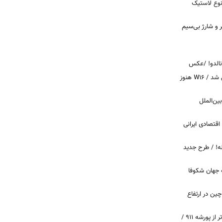
نوع لاستیک
پیکر و شارژ بی‌سیم
ونالدو! /عکس
بوگاتی سفارشی با نام «دِستِریِر» معرفی شد / W۱۶ هنوز
اینترنت بین‌الملل
اقتصادی ایرانی
دید برای خودروهای ۲۰ ساله! / طرح جدید
 جهان شکوفا
ین در ارتفاع
پیچ‌های ۳۱ میلیارد تومانی پاگانی، گران‌تر از پورشه ۹۱۱ /