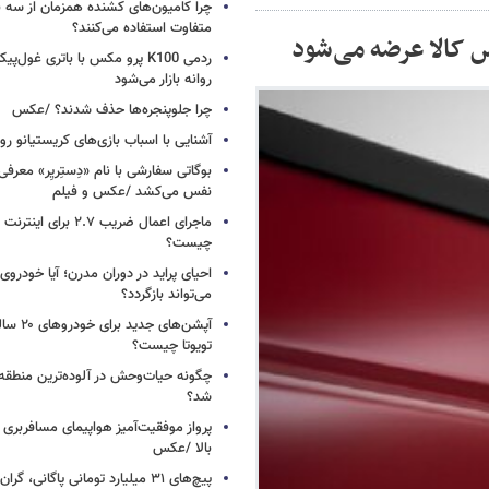
چرا کامیون‌های کشنده همزمان از سه 
متفاوت استفاده می‌کنند؟
ردمی K100 پرو مکس با باتری غول‌
روانه بازار می‌شود
چرا جلوپنجره‌ها حذف شدند؟ /عکس
آشنایی با اسباب‌ بازی‌های کریستیانو ر
نفس می‌کشد /عکس و فیلم
ماجرای اعمال ضریب ۲.۷ برای 
چیست؟
احیای پراید در دوران مدرن؛ آیا خودروی 
می‌تواند بازگردد؟
آپشن‌های ج
تویوتا چیست؟
چگونه حیات‌وحش در آلوده‌ترین منطقه
شد؟
پرواز موفقیت‌آمیز هواپیمای مسافربری چ
بالا /عکس