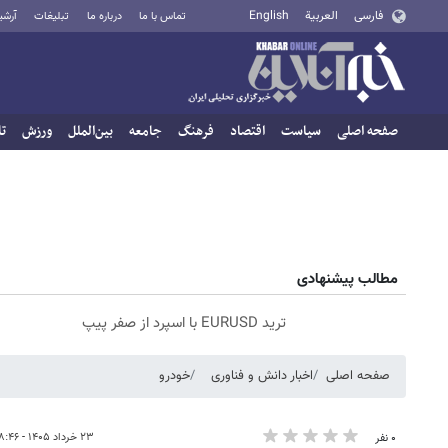
فارسی
العربية
English
تماس با ما
درباره ما
تبلیغات
آرشی
صفحه اصلی
سیاست
اقتصاد
فرهنگ
جامعه
بین‌الملل
ورزش
تا
مطالب پیشنهادی
ترید EURUSD با اسپرد از صفر پیپ
صفحه اصلی
اخبار دانش و فناوری
خودرو
۲۳ خرداد ۱۴۰۵ - ۱۸:۴۶
۰ نفر