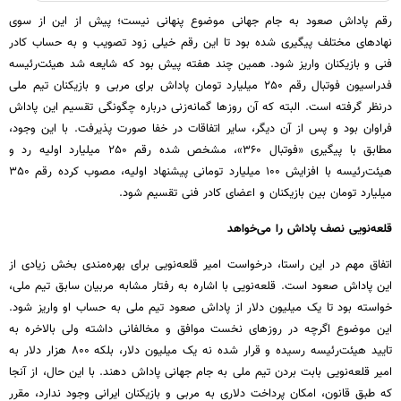
رقم پاداش صعود به جام جهانی موضوع پنهانی نیست؛ پیش از این از سوی
نهادهای مختلف پیگیری شده بود تا این رقم خیلی زود تصویب و به حساب کادر
فنی و بازیکنان واریز شود. همین چند هفته پیش بود که شایعه شد هیئت‌رئیسه
فدراسیون فوتبال رقم ۲۵۰ میلیارد تومان پاداش برای مربی و بازیکنان تیم ملی
درنظر گرفته است. البته که آن روزها گمانه‌زنی درباره چگونگی تقسیم این پاداش
فراوان بود و پس از آن دیگر، سایر اتفاقات در خفا صورت پذیرفت. با این وجود،
مطابق با پیگیری «فوتبال ۳۶۰»، مشخص شده رقم ۲۵۰ میلیارد اولیه رد و
هیئت‌رئیسه با افزایش ۱۰۰ میلیارد تومانی پیشنهاد اولیه، مصوب کرده رقم ۳۵۰
میلیارد تومان بین بازیکنان و اعضای کادر فنی تقسیم شود.
قلعه‌نویی نصف پاداش را می‌خواهد
اتفاق مهم در این راستا، درخواست امیر قلعه‌نویی برای بهره‌مندی بخش زیادی از
این پاداش صعود است. قلعه‌نویی با اشاره به رفتار مشابه مربیان سابق تیم ملی،
خواسته بود تا یک میلیون دلار از پاداش صعود تیم ملی به حساب او واریز شود.
این موضوع اگرچه در روزهای نخست موافق و مخالفانی داشته ولی بالاخره به
تایید هیئت‌رئیسه رسیده و قرار شده نه یک میلیون دلار، بلکه ۸۰۰ هزار دلار به
امیر قلعه‌نویی بابت بردن تیم ملی به جام جهانی پاداش دهند. با این حال، از آنجا
که طبق قانون، امکان پرداخت دلاری به مربی و بازیکنان ایرانی وجود ندارد، مقرر