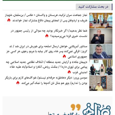
در بحث مشارکت کنید
نماز جماعت سران ترکیه، عربستان و پاکستان + عکس / بن‌سلمان، شهباز
شریف و اردوغان پس از امضای پیمان دفاع مشترک نماز خواندند
شما نظر بدهید/ اگر خبرنگار بودید چه سوالی از رئیس جمهور در
نشست خبری فردا می‌پرسیدید؟
سناتور آمریکایی خواهان ارسال اسلحه برای شورش در ایران شد / تد
کروز: فرقی نمی‌کند پسر شاه روی کار بیاید یا مریم رجوی، هر کسی جز
جمهوری اسلامی
«پیمان مکه» و آرایش جدید منطقه / ائتلاف نظامی جدید اسلامی چه
پیامی برای تهران دارد؟ / مثلث ریاض، آنکارا و اسلام‌آباد علیه خلاء
امنیتی غرب
سوسن پرور: دیگر «عاشق» حرفه‌ام نیستم/ شو آف‌های لازم برای بازیگر
بودن را ندارم/ مِهر هم مثل نان آدم‌ها را نمک‌گیر می‌کند