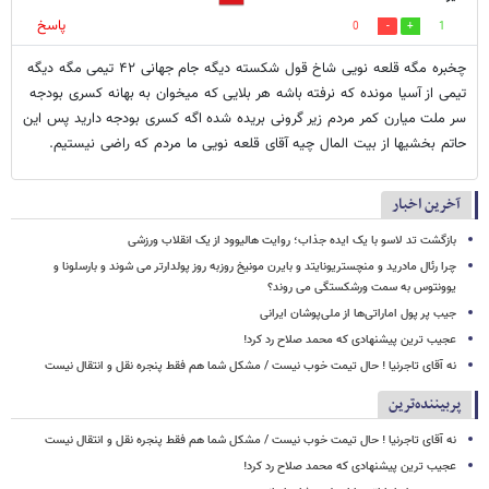
پاسخ
0
1
چخبره مگه قلعه نویی شاخ قول شکسته دیگه جام جهانی ۴۲ تیمی مگه دیگه
تیمی از آسیا مونده که نرفته باشه هر بلایی که میخوان به بهانه کسری بودجه
سر ملت میارن کمر مردم زیر گرونی بریده شده اگه کسری بودجه دارید پس این
حاتم بخشیها از بیت المال چیه آقای قلعه نویی ما مردم که راضی نیستیم.
آخرین اخبار
بازگشت تد لاسو با یک ایده جذاب؛ روایت هالیوود از یک انقلاب ورزشی
چرا رئال مادرید و منچستریونایتد و بایرن مونیخ روزبه روز پولدارتر می شوند و بارسلونا و
یوونتوس به سمت ورشکستگی می روند؟
جیب پر پول اماراتی‌ها از ملی‌پوشان ایرانی
عجیب ترین پیشنهادی که محمد صلاح رد کرد!
نه آقای تاجرنیا ! حال تیمت خوب نیست / مشکل شما هم فقط پنجره نقل و انتقال نیست
پربیننده‌ترین
نه آقای تاجرنیا ! حال تیمت خوب نیست / مشکل شما هم فقط پنجره نقل و انتقال نیست
عجیب ترین پیشنهادی که محمد صلاح رد کرد!