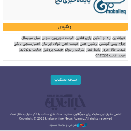
وبگردی
خبرآنلاین
راه نو آنلاین
بازی آنلاین
قیمت تلویزیون سونی
مبل مینیمال
جراح بینی گوشتی
پرشین هتل
قیمت آهن فولاد ایرانیان
اعتبارسنجی بانکی
قیمت طلا امروز
بلیط قطار
شرکت رادوکو
قیمت پروفیل
سایت یوتوتایمز
خرید اکانت chatgpt
نسخه دسکتاپ
تمامی حقوق این سایت برای خبرآنلاین محفوظ است. نقل مطالب با ذکر منبع بلامانع است.
Copyright © 2025 khabaronline News Agancy, All rights reserved
طراحی و تولید: نستوه