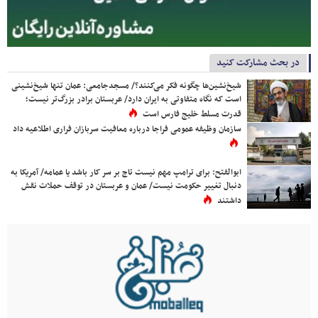
در بحث مشارکت کنید
شیخ‌نشین‌ها چگونه فکر می‌کنند؟/ مسجدجامعی: عمان تنها شیخ‌نشینی
است که نگاه متفاوتی به ایران دارد/ عربستان برادر بزرگ‌تر نیست؛
قدرت مسلط خلیج فارس است
سازمان وظیفه عمومی فراجا درباره معافیت سربازان فراری اطلاعیه داد
ابوالفتح: برای ترامپ مهم نیست تاج بر سر کار باشد یا عمامه/ آمریکا به
دنبال تغییر حکومت نیست/ عمان و عربستان در توقف حملات نقش
داشتند