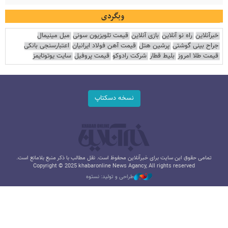
وبگردی
خبرآنلاین
راه نو آنلاین
بازی آنلاین
قیمت تلویزیون سونی
مبل مینیمال
جراح بینی گوشتی
پرشین هتل
قیمت آهن فولاد ایرانیان
اعتبارسنجی بانکی
قیمت طلا امروز
بلیط قطار
شرکت رادوکو
قیمت پروفیل
سایت یوتوتایمز
نسخه دسکتاپ
تمامی حقوق این سایت برای خبرآنلاین محفوظ است. نقل مطالب با ذکر منبع بلامانع است.
Copyright © 2025 khabaronline News Agancy, All rights reserved
طراحی و تولید: نستوه