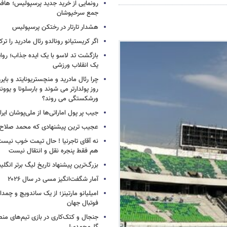
جمع سرخپوشان
هشدار تارتار در رختکن پرسپولیس
اگر کریستیانو رونالدو رئال مادرید را ترک
بازگشت تد لاسو با یک ایده جذاب؛ روای
یک انقلاب ورزشی
چرا رئال مادرید و منچستریونایتد و بای
روز پولدارتر می شوند و بارسلونا و ی
ورشکستگی می روند؟
جیب پر پول اماراتی‌ها از ملی‌پوشان ایرا
عجیب ترین پیشنهادی که محمد صلاح ر
نه آقای تاجرنیا ! حال تیمت خوب نی
هم فقط پنجره نقل و انتقال نیست
بزرگ‌ترین پیشنهاد تاریخ لیگ برتر انگل
آمار شگفت‌انگیز مسی در سال ۲۰۲۶
امیلیانو مارتینز؛ از یک ساندویچ و چمد
فوتبال جهان
جنجال و کتک‌کاری در بازی تیم‌های منص