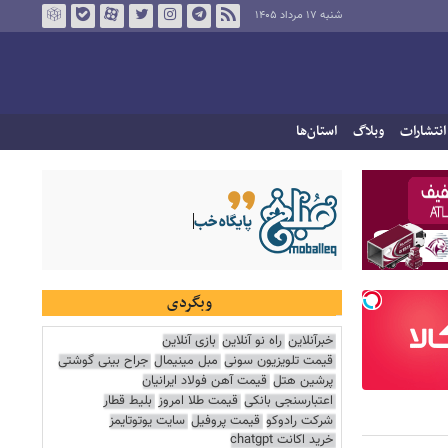
شنبه ۱۷ مرداد ۱۴۰۵
انتشارات
وبلاگ
استان‌ها
وبگردی
خبرآنلاین
راه نو آنلاین
بازی آنلاین
قیمت تلویزیون سونی
مبل مینیمال
جراح بینی گوشتی
پرشین هتل
قیمت آهن فولاد ایرانیان
اعتبارسنجی بانکی
قیمت طلا امروز
بلیط قطار
شرکت رادوکو
قیمت پروفیل
سایت یوتوتایمز
خرید اکانت chatgpt