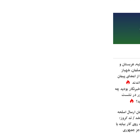
یه، عربستان و
لمان، شهباز
ز امضای پیمان
ندند
برنگار بودید چه
ور در نشست
د؟
ان ارسال اسلحه
شد / تد کروز:
روی کار بیاید یا
جز جمهوری