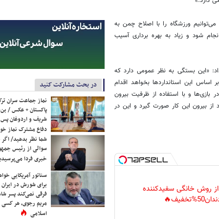
ی دارد.»
 می‌توانیم ورزشگاه را با اصلاح چمن به
انجام شود و زیاد به بهره برداری آسیب
د: «این بستگی به نظر عمومی دارد که
بر اساس این استانداردها بخواهد اقدام
در بحث مشارکت کنید
ر بازی‌ها و با استفاده از ظرفیت بیرون
نماز جماعت سران ترک
 از بیرون این کار صورت گیرد و این در
پاکستان + عکس / بن‌س
شریف و اردوغان پس ا
دفاع مشترک نماز خوا
شما نظر بدهید/ اگر خ
سوالی از رئیس جمه
خبری فردا می‌پرسیدی
سناتور آمریکایی خواه
برای شورش در ایران 
 از روش خانگی سفیدکننده
فرقی نمی‌کند پسر شاه 
دان50%تخفیف🔥
مریم رجوی، هر کسی 
اسلامی