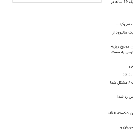
رونمایی از خرید جدید پرسپولیس؛ هافبک 19 ساله در
 نمی‌کرد...
ت هالیوود از
رن مونیخ روزبه
وونتوس به سمت
نی
د کرد!
ست / مشکل شما
یس رد شد!
ان شکسته تا قله
وریان و