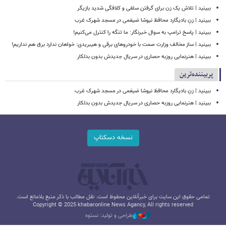
ببینید | تلاش یک زن برای گرفتن سلفی و کلافگی شدید بازیگر
ببینید | زنِ بادیگارد محافظ نیوشا ضیغمی در مسجد شهرک غرب
ببینید | پاسخ ترامپ به سوال خبرنگار: ما تنگه را کنترل می‌کنیم!
ببینید | ساز مخالف وزارت صمت با خودروهای برقی و هیبریدی: خواهان ندارد برق هم نداریم!
ببینید | هنرنمایی روزبه حصاری در سریال جدیدش بدون بدلکار
پربیننده‌ترین
ببینید | زنِ بادیگارد محافظ نیوشا ضیغمی در مسجد شهرک غرب
ببینید | هنرنمایی روزبه حصاری در سریال جدیدش بدون بدلکار
نسخه دسکتاپ
تمامی حقوق این سایت برای خبرآنلاین محفوظ است. نقل مطالب با ذکر منبع بلامانع است.
Copyright © 2025 khabaronline News Agancy, All rights reserved
طراحی و تولید: نستوه