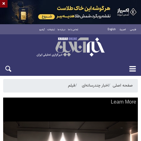
×
فارسی
العربية
English
تماس با ما
درباره ما
تبلیغات
آرشیو
جمعه ۱۶ مرداد ۱۴۰۵
صفحه اصلی
اخبار چندرسانه‌ای
فیلم