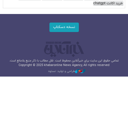
خرید اکانت chatgpt
نسخه دسکتاپ
تمامی حقوق این سایت برای خبرآنلاین محفوظ است. نقل مطالب با ذکر منبع بلامانع است.
Copyright © 2025 khabaronline News Agancy, All rights reserved
طراحی و تولید: نستوه