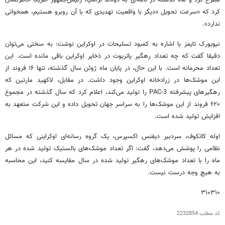
مطرح کرد و ماه گذشته در نامه‌ای به دونالد ترامپ، رئیس‌جمهور آمریکا خاطرنشان
کرد که «سرعت تحویل «دیگر با واقعیت تهدیدی که با آن روبرو هستیم، همخوانی
ندارد».
نیویورک تایمز با اشاره به کمبود تسلیحات در اوکراین نوشت: به سختی می‌توان
دقیقا گفت که چه تعداد رهگیر پاتریوت در ذخایر اوکراین باقی مانده است. این
تعداد محرمانه است. با این حال، در پایان ماه ژوئن سال گذشته، تنها ۱۶ فروند از
این موشک‌ها در زرادخانه اوکراین وجود داشت. در مقابل، لاکهید مارتین که
رهگیرهای پیشرفته PAC-3 را تولید می‌کند، اعلام کرد که سال گذشته در مجموع
۶۲۰ فروند از این موشک‌ها را به سراسر جهان تحویل داده و این شرکت متعهد به
افزایش تولید شده است.
اوله کاتکوف، سردبیر دیفنس اکسپرس، یک گروه رسانه‌ای اوکراینی که مسائل
نظامی را پوشش می‌دهد، گفت: اگر تعداد موشک‌های بالستیک تولید شده در هر
ماه را با تعداد موشک‌های رهگیر تولید شده در سال مقایسه کنید، این محاسبه
به هیچ وجه درست نیست.
۳۱۰۳۱۰
کد مطلب
2232854