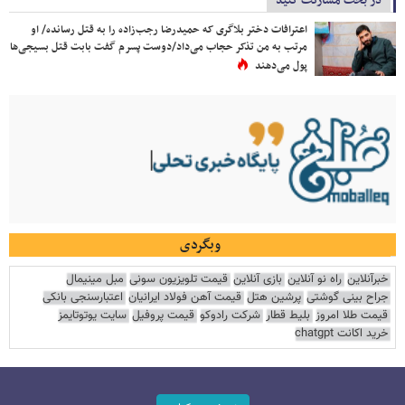
در بحث مشارکت کنید
اعترافات دختر بلاگری که حمیدرضا رجب‌زاده را به قتل رسانده/ او
مرتب به من تذکر حجاب می‌داد/دوست پسرم گفت بابت قتل بسیجی‌ها
پول می‌دهند
وبگردی
خبرآنلاین
راه نو آنلاین
بازی آنلاین
قیمت تلویزیون سونی
مبل مینیمال
جراح بینی گوشتی
پرشین هتل
قیمت آهن فولاد ایرانیان
اعتبارسنجی بانکی
قیمت طلا امروز
بلیط قطار
شرکت رادوکو
قیمت پروفیل
سایت یوتوتایمز
خرید اکانت chatgpt