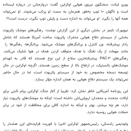
یوری اینات، سخنگوی نیروی هوایی اوکراین گفت: دروازه‌بانی در دروازه ایستاده
است و ناگهان ۱۰ توپ به‌طور همزمان به سمت او پرتاب می‌شوند. او نمی‌تواند
همه آنها را بگیرد. او می‌تواند به اندازه دست و پایش توپ بگیرد، درست است؟!
نیویورک تایمز در بخش دیگری از این گزارش نوشت: رهگیرهای موشک پاتریوت
بخشی از سیستم دفاع هوایی متحرک پاتریوت ساخت آمریکا هستند که شامل
رادار پیشرفته، ون کنترل و پرتابگرهای موشک می‌شود. پرتابگرها، رهگیرها را
مانند مهمات از یک تفنگ با هدف متوقف کردن هدف در هوا شلیک می‌کنند.
رهگیرهای PAC-۳ پیشرفته‌ترین سلاح از این نوع هستند که قادر به انهدام
موشک‌های بالستیک، در ارتفاع بالا از سطح زمین هستند. اگرچه اوکراین در حال
توسعه نسخه مخصوص به خود از سیستم پاتریوت است، اما در حال حاضر
نمی‌تواند یک سیستم دفاع هوایی به همان اندازه مؤثر بسازد.
این روزنامه آمریکایی خاطر نشان کرد: تقریبا از آغاز جنگ، اوکراین پیام ثابتی برای
ایالات متحده و متحدان اروپایی‌اش داشته است؛ اینکه به موشک‌های پاتریوت نیاز
دارد، هر چه بیشتر، بهتر و اینکه به اندازه کافی برای محافظت از خود در برابر
حملات هوایی روسیه ندارد.
ولودیمیر زلنسکی، رئیس‌جمهور اوکراین اخیرا با فوریت فزاینده‌ای این هشدار را