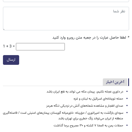
*
لطفا حاصل عبارت را در جعبه متن روبرو وارد کنید
1 + 3 =
ارسال
آخرین اخبار
در داوری عجله نکنیم، پیمان مکه می تواند به نفع ایران باشد
حمله توپخانه‌ای اسرائیل به لبنان و غزه
صدای انفجار و مشاهده شعله‌های آتش در نزدیکی تنگه هرمز
سودای بازگشت به امپراتوری / حق‌پناه: خاورمیانه گورستان پیمان‌های امنیتی است / فاصله‌گیری
منطقه از ایران می‌تواند زنگ خطری برای تهران باشد
حملات یمن به المخا ۷ کشته و ۳۰ مجروح برجا گذاشت