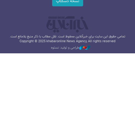
نسخه دسکتاپ
تمامی حقوق این سایت برای خبرآنلاین محفوظ است. نقل مطالب با ذکر منبع بلامانع است.
Copyright © 2025 khabaronline News Agancy, All rights reserved
طراحی و تولید: نستوه