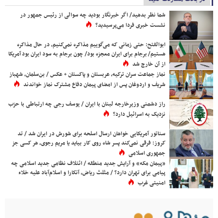
شما نظر بدهید/ اگر خبرنگار بودید چه سوالی از رئیس جمهور در
نشست خبری فردا می‌پرسیدید؟
ابوالفتح: حتی زمانی که می‌گوییم مذاکره نمی‌کنیم، در حال مذاکره
هستیم/ برجام برای ایران معجزه بود/ چون برجام به سود ایران بود آمریکا
از آن خارج شد
نماز جماعت سران ترکیه، عربستان و پاکستان + عکس / بن‌سلمان، شهباز
شریف و اردوغان پس از امضای پیمان دفاع مشترک نماز خواندند
راز دشمنی وزیرخارجه لبنان با ایران / یوسف رجی چه ارتباطی با حزب
نزدیک به اسرائیل دارد؟
سناتور آمریکایی خواهان ارسال اسلحه برای شورش در ایران شد / تد
کروز: فرقی نمی‌کند پسر شاه روی کار بیاید یا مریم رجوی، هر کسی جز
جمهوری اسلامی
«پیمان مکه» و آرایش جدید منطقه / ائتلاف نظامی جدید اسلامی چه
پیامی برای تهران دارد؟ / مثلث ریاض، آنکارا و اسلام‌آباد علیه خلاء
امنیتی غرب