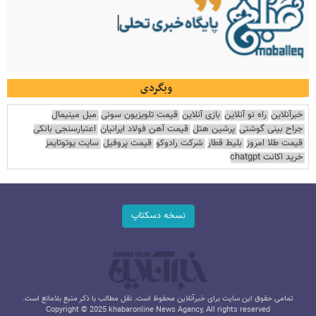
وبگردی
خبرآنلاین
راه نو آنلاین
بازی آنلاین
قیمت تلویزیون سونی
مبل مینیمال
جراح بینی گوشتی
پرشین هتل
قیمت آهن فولاد ایرانیان
اعتبارسنجی بانکی
قیمت طلا امروز
بلیط قطار
شرکت رادوکو
قیمت پروفیل
سایت یوتوتایمز
خرید اکانت chatgpt
نسخه دسکتاپ
تمامی حقوق این سایت برای خبرآنلاین محفوظ است. نقل مطالب با ذکر منبع بلامانع است.
Copyright © 2025 khabaronline News Agancy, All rights reserved