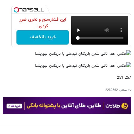
این فشارسنج و نخری ضرر
کردی!
خرید باتخفیف
257 251
کد مطلب
2232862