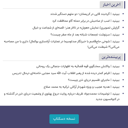
آخرین اخبار
ببینید | گردنبند قاپی در کریمخان؛ دو متهم دستگیر شدند
ببینید | اسب از صاحبش در برابر حمله گاو محافظت کرد
گزارش تصویری/ نمایش «هچل» در تالار هنر؛ قصه‌ای از شجاعت و خیال
ببینید | سرنوشت تجمعات شبانه بعد از ماه صفر چیست؟
ببینید | شوخی حاج‌قاسم با خبرنگار صداوسیما در عملیات آزادسازی بوکمال/ داری با من مصاحبه‌
می‌کنی؟! شیطنت می‌کنی!
پربیننده‌ترین
ببینید | واکنش سخنگوی قوه قضائیه به اظهارات جنجالی یک روحانی
ببینید | فیلم کمتر دیده شده از رهبر انقلاب آیت الله سید مجتبی خامنه‌ای درحال تدریس
ببینید | ماجرای تقسیم دریای خزر چیست؟
ببینید | هدیه عجیب و ویژه شهردار آرکلی ترکیه به محمد صلاح
ببینید | توضیحات محمدجواد ظریف درباره روایت دروغ پهلوی از وضعیت دریای خزر در گذشته و
در کنوانسیون جدید
نسخه دسکتاپ