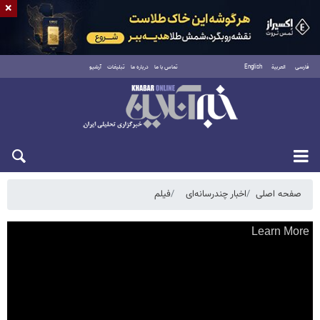
×
فارسی
العربية
English
تماس با ما
درباره ما
تبلیغات
آرشیو
شنبه ۱۷ مرداد ۱۴۰۵
صفحه اصلی
اخبار چندرسانه‌ای
فیلم