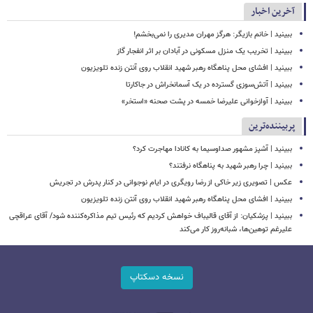
آخرین اخبار
ببینید | خانم بازیگر: هرگز مهران مدیری را نمی‌بخشم!
ببینید | تخریب یک منزل مسکونی در آبادان بر اثر انفجار گاز
ببینید | افشای محل پناهگاه‌ رهبر شهید انقلاب روی آنتن زنده تلویزیون
ببینید | ​​​​​​​آتش‌سوزی گسترده در یک آسمانخراش در جاکارتا
ببینید | آوازخوانی علیرضا خمسه در پشت صحنه «استخر»
پربیننده‌ترین
ببینید | آشپز مشهور صداوسیما به کانادا مهاجرت کرد؟
ببینید | چرا رهبر شهید به پناهگاه نرفتند؟
عکس | تصویری زیر خاکی از رضا رویگری در ایام نوجوانی در کنار پدرش در تجریش
ببینید | افشای محل پناهگاه‌ رهبر شهید انقلاب روی آنتن زنده تلویزیون
ببینید | پزشکیان: از آقای قالیباف خواهش کردیم که رئیس تیم مذاکره‌کننده شود/ آقای عراقچی
علیرغم توهین‌ها، شبانه‌روز کار می‌کند
نسخه دسکتاپ