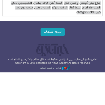
جراح بینی گوشتی
پرشین هتل
قیمت آهن فولاد ایرانیان
اعتبارسنجی بانکی
قیمت طلا امروز
بلیط قطار
شرکت رادوکو
قیمت پروفیل
سایت یوتوتایمز
خرید اکانت chatgpt
نسخه دسکتاپ
تمامی حقوق این سایت برای خبرآنلاین محفوظ است. نقل مطالب با ذکر منبع بلامانع است.
Copyright © 2025 khabaronline News Agancy, All rights reserved
طراحی و تولید: نستوه