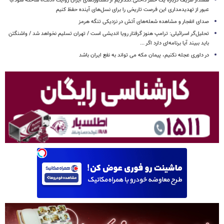
هشدار ظریف درباره یک خطر داخلی؛نگذاریم از دستاوردهای ایران روایت «ذلت» ساخته شود/با
عبور از تهدیدمداری این فرصت تاریخی را برای نسل‌های آینده حفظ کنیم
صدای انفجار و مشاهده شعله‌های آتش در نزدیکی تنگه هرمز
تحلیل‌گر اسرائیلی: ترامپ هنوز گرفتار رویا اندیشی است / تهران تسلیم نخواهد شد / واشنگتن
باید ببیند آیا برنامه‌ای دارد اگر ...
در داوری عجله نکنیم، پیمان مکه می تواند به نفع ایران باشد