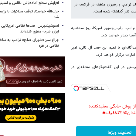
افزایش سطح آماده‌باش نظامی و امنیتی
لد ترامپ و رهبران منطقه در فرانسه در
حزب‌الله خواستار توقف مذاکرات با رژ
نشست کنار گذاشته شده است.
شد
آسوشیتدپرس: صدها نظامی آمریکایی د
بکه ۱۲ اسرائیل گفت که دونالد ترامپ، رئیس‌جمهور آمریکا، روز سه‌شنبه
ایران ضربه مغزی شده‌اند
یا دیدار خواهد کرد.
چراغ سبز «شورای صلح» ترامپ به ساخت
نظامی در غزه
گانه‌ای با تمیم بن حمد آل ثانی، امیر
ارات برگزار خواهد کرد.
نیستی در این گفت‌وگوهای منطقه‌ای در
 از روش خانگی سفیدکننده
دان50%تخفیف🔥
تخفیف ویژه!