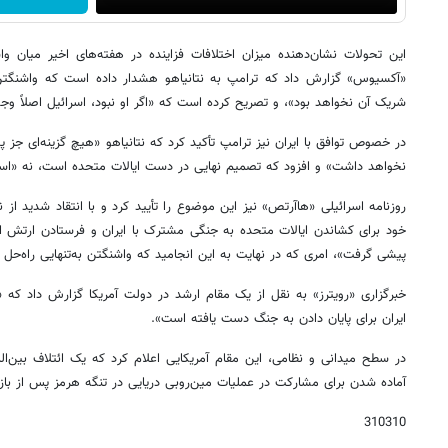
این تحولات نشان‌دهنده میزان اختلافات فزاینده در هفته‌های اخیر میان واش
«آکسیوس» گزارش داد که ترامپ به نتانیاهو هشدار داده است که واشنگت
شریک آن نخواهد بود»، و تصریح کرده است که «اگر او نبود، اسرائیل اصلاً وج
در خصوص توافق با ایران نیز ترامپ تأکید کرد که نتانیاهو «هیچ گزینه‌ای جز
نخواهد داشت» و افزود که تصمیم نهایی در دست ایالات متحده است، نه «اسر
روزنامه اسرائیلی «هاآرتص» نیز این موضوع را تأیید کرد و با انتقاد شدید از ن
خود برای کشاندن ایالات متحده به جنگی مشترک با ایران و فرستادن ارتش اسرا
پیشی گرفت»، امری که در نهایت به این انجامید که واشنگتن به‌تنهایی راه‌حل 
خبرگزاری «رویترز» به نقل از یک مقام ارشد در دولت آمریکا گزارش داد که 
ایران برای پایان دادن به جنگ دست یافته است».
در سطح میدانی و نظامی، این مقام آمریکایی اعلام کرد که یک ائتلاف بین‌الم
آماده شدن برای مشارکت در عملیات مین‌روبی دریایی در تنگه هرمز پس از با
310310