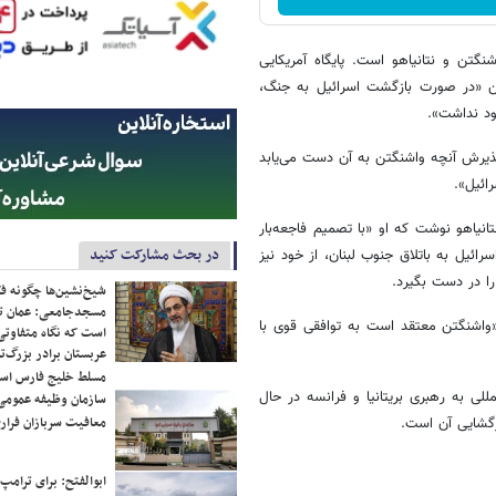
نگتن و نتانیاهو است. پایگاه آمریکایی
ن «در صورت بازگشت اسرائیل به جنگ،
ود نداشت».
 پذیرش آنچه واشنگتن به آن دست می‌یابد
ائیل».
تانیاهو نوشت که او «با تصمیم فاجعه‌بار
در بحث مشارکت کنید
ئیل به باتلاق جنوب لبنان، از خود نیز
را در دست بگیرد.
شیخ‌نشین‌ها چگونه فک
مسجدجامعی: عمان تن
«واشنگتن معتقد است به توافقی قوی با
است که نگاه متفاوتی 
عربستان برادر بزرگ‌
مسلط خلیج فارس ا
للی به رهبری بریتانیا و فرانسه در حال
سازمان وظیفه عمومی 
معافیت سربازان فراری
زگشایی آن است.
ابوالفتح: برای ترامپ