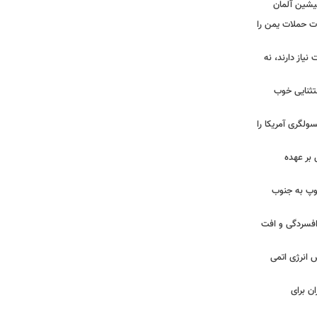
پیشین آلمان
ات حملات یمن را
نیاز دارند، نه
ستثنایی خوب
سولگری آمریکا را
بر عهده
: ارتش اسرائیل در یک روز ۱۱۳ توپ به جنوب
ز افسردگی و افت
س انرژی اتمی
ن برای