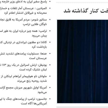
پاسخ سفیر ایران به ادعای وزیر خارجه 
المیادین : عربستان آمار تلفات و خسار
هفت کنار گذاشته شد
محرمانه و غیرقابل انتشار اعلام کرد
سناتور شومر: مردم آمریکا به قایق نجات 
ناوگان طلایی ترامپ
ترامپ: همه چیز درباره ایران به طور ا
پیش می‌رود
کانادا دو مظنون تیراندازی در نزدیکی کن
بازداشت کرد
صنعا: مسئولیت پیامدهای تشدید تنش 
عربستان است
یونیفل
لبنان شلیک کرده است
ملوانان ناو هواپیمابر آبراهام لینکلن ا
شدید روحیه رنج می‌برند
آمریکا اوایل شهریور میزبان مجمع آژان
می‌شود
جانسون: ترامپ از پیامدهای جنگ با ایرا
آمریکایی‌ها آگاه است