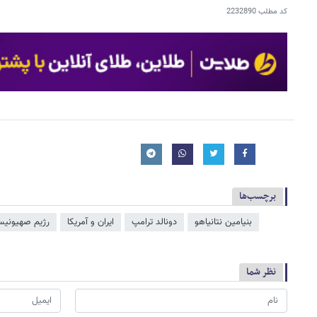
کد مطلب
2232890
برچسب‌ها
بنیامین نتانیاهو
دونالد ترامپ
ایران و آمریکا
رژیم صهیونیس
نظر شما