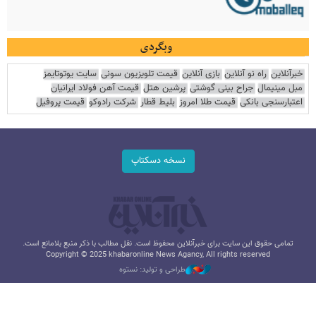
وبگردی
خبرآنلاین
راه نو آنلاین
بازی آنلاین
قیمت تلویزیون سونی
سایت یوتوتایمز
مبل مینیمال
جراح بینی گوشتی
پرشین هتل
قیمت آهن فولاد ایرانیان
اعتبارسنجی بانکی
قیمت طلا امروز
بلیط قطار
شرکت رادوکو
قیمت پروفیل
نسخه دسکتاپ
تمامی حقوق این سایت برای خبرآنلاین محفوظ است. نقل مطالب با ذکر منبع بلامانع است.
Copyright © 2025 khabaronline News Agancy, All rights reserved
طراحی و تولید: نستوه