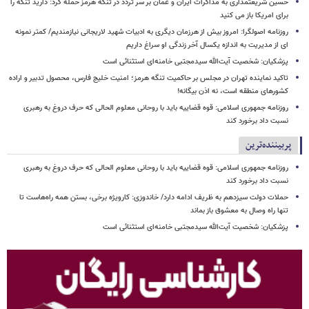
حسین شریعتمداری به مذاکرات ایران و عمان بر سر تردد در تنگه هرمز حمله کرد: دارید تنگه را
برای امریکا باز می کنید
روزنامه اصولگرا: امروز بیش از هرزمان دیگری به ادبیات شهید لاریجانی نیازمندیم/ کمتر نمونه
ای از مدیریت به اندازه یکسال آخر زندگی او سراغ داریم
پزشکیان: شخصیت آیت‌الله سیدمجتبی خامنه‌ای استثنائی است
تاکید نماینده تهران در مجلس بر حاکمیت تنگه هرمز؛ امنیت خلیج فارس، محصول تدبیر و اراده
کشورهای منطقه است، نه اذن بیگانه!
روزنامه جمهوری اسلامی: قوه قضاییه باید با روحانی معلوم الحالی که حرف دروغ به رهبری
نسبت داد برخورد کند
پربیننده‌ترین
روزنامه جمهوری اسلامی: قوه قضاییه باید با روحانی معلوم الحالی که حرف دروغ به رهبری
نسبت داد برخورد کند
حملات دولت سیزدهم به ظریف ادامه دارد/ خاندوزی: کارویژه برخی، بستن همه راه‌هاست تا
تنها راه وصال به معشوق باز بماند
پزشکیان: شخصیت آیت‌الله سیدمجتبی خامنه‌ای استثنائی است