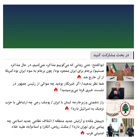
در بحث مشارکت کنید
ابوالفتح: حتی زمانی که می‌گوییم مذاکره نمی‌کنیم، در حال مذاکره
هستیم/ برجام برای ایران معجزه بود/ چون برجام به سود ایران بود آمریکا
از آن خارج شد
شما نظر بدهید/ اگر خبرنگار بودید چه سوالی از رئیس جمهور در
نشست خبری فردا می‌پرسیدید؟
راز دشمنی وزیرخارجه لبنان با ایران / یوسف رجی چه ارتباطی با حزب
نزدیک به اسرائیل دارد؟
«پیمان مکه» و آرایش جدید منطقه / ائتلاف نظامی جدید اسلامی چه
پیامی برای تهران دارد؟ / مثلث ریاض، آنکارا و اسلام‌آباد علیه خلاء
امنیتی غرب