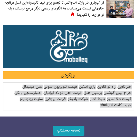
از آب‌بازی در پارک آب‌وآتش تا تجمع برای نیما تکیدو؛«این نسل هرآنچه
حکومتی نیست می‌پسندند»/ الگوهای رسمی دیگر مرجع نیستند/ یقه
نوجوان‌ها را نگیرید!
وبگردی
خبرآنلاین
راه نو آنلاین
بازی آنلاین
قیمت تلویزیون سونی
مبل مینیمال
جراح بینی گوشتی
پرشین هتل
قیمت آهن فولاد ایرانیان
اعتبارسنجی بانکی
قیمت طلا امروز
بلیط قطار
شرکت رادوکو
قیمت پروفیل
سایت یوتوتایمز
خرید اکانت chatgpt
نسخه دسکتاپ