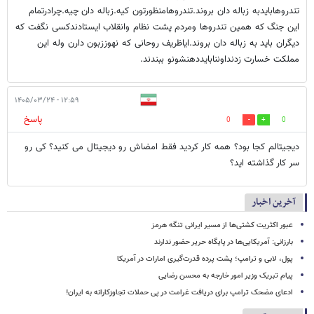
تندروهابایدبه زباله دان بروند.تندروهامنظورتون کیه.زباله دان چیه.چرادرتمام
این جنگ که همین تندروها ومردم پشت نظام وانقلاب ایستادندکسی نگفت که
دیگران باید به زباله دان بروند.ایاظریف روحانی که نهوززبون دارن وله این
مملکت خسارت زدنداوننابایددهنشونو ببندند.
۱۲:۵۹ - ۱۴۰۵/۰۳/۲۴
پاسخ
0
0
دیجیتالم کجا بود؟ همه کار کردید فقط امضاش رو دیجیتال می کنید؟ کی رو
سر کار گذاشته اید؟
آخرین اخبار
عبور اکثریت کشتی‌ها از مسیر ایرانی تنگه هرمز
بارزانی: آمریکایی‌ها در پایگاه حریر حضور ندارند
پول، لابی و ترامپ؛ پشت پرده قدرت‌گیری امارات در آمریکا
پیام تبریک وزیر امور خارجه به محسن رضایی
ادعای مضحک ترامپ برای دریافت غرامت در پی حملات تجاوزکارانه به ایران!