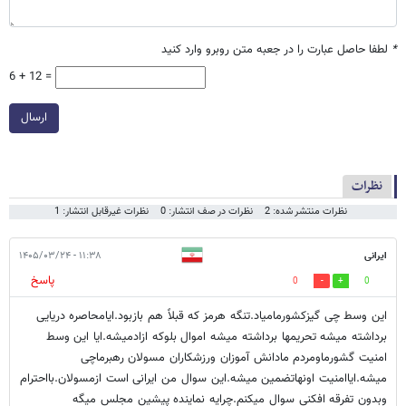
*
لطفا حاصل عبارت را در جعبه متن روبرو وارد کنید
6 + 12 =
ارسال
نظرات
نظرات منتشر شده: 2
نظرات در صف انتشار: 0
نظرات غیرقابل انتشار: 1
ایرانی
۱۱:۳۸ - ۱۴۰۵/۰۳/۲۴
پاسخ
0
0
این وسط چی گیزکشورمامیاد.تنگه هرمز که قبلاً هم بازبود.ایامحاصره دریایی
برداشته میشه تحریمها برداشته میشه اموال بلوکه ازادمیشه.ایا این وسط
امنیت گشورماومردم مادانش آموزان ورزشکاران مسولان رهبرماچی
میشه.ایاامنیت اونهاتضمین میشه.این سوال من ایرانی است ازمسولان‌.بااحترام
وبدون تفرقه افکنی سوال میکنم.چرایه نماینده پیشین مجلس میگه