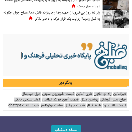
تجدیدنظر تغییر نام «رقیه» به «رویا» را پذیرفت/ استدلال مهم قضات
درباره حق هویت
راز ۱۵ روز بی‌خبری از حمیدرضا رجب‌زاده فاش شد/ مداح جوان چگونه
به قتل رسید؟ روایت یک قرار مرگ با دختر بلاگر
وبگردی
خبرآنلاین
راه نو آنلاین
بازی آنلاین
قیمت تلویزیون سونی
مبل مینیمال
جراح بینی گوشتی
پرشین هتل
قیمت آهن فولاد ایرانیان
اعتبارسنجی بانکی
قیمت طلا امروز
بلیط قطار
قیمت پروفیل
سایت یوتوتایمز
خرید اکانت chatgpt
نسخه دسکتاپ