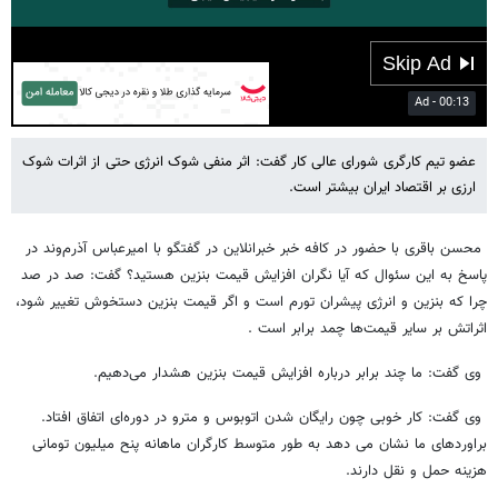
01:41
Play
Mute
Settings
PIP
Enter
fulls
عضو تیم کارگری شورای عالی کار گفت: اثر منفی شوک انرژی حتی از اثرات شوک
ارزی بر اقتصاد ایران بیشتر است.
محسن باقری با حضور در کافه خبر خبرانلاین در گفتگو با امیرعباس آذرم‌وند در
پاسخ به این سئوال که آیا نگران افزایش قیمت بنزین هستید؟ گفت: صد در صد
چرا که بنزین و انرژی پیشران تورم است و اگر قیمت بنزین دستخوش تغییر شود،
اثراتش بر سایر قیمت‌ها چمد برابر است .
وی گفت: ما چند برابر درباره افزایش قیمت بنزین هشدار می‌دهیم.
وی گفت: کار خوبی چون رایگان شدن اتوبوس و مترو در دوره‌ای اتفاق افتاد.
براوردهای ما نشان می دهد به طور متوسط کارگران ماهانه پنح میلیون تومانی
هزینه حمل و نقل دارند.