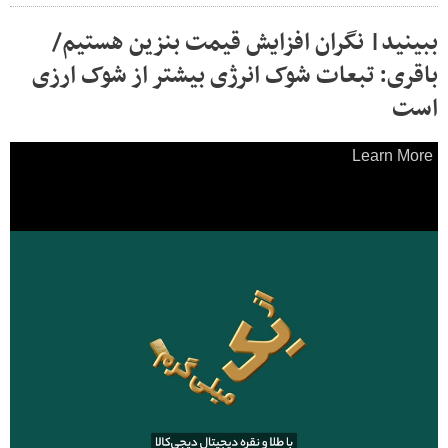
ببینید| نگران افزایش قیمت بنزین هستیم/
باقری: تبعات شوک انرژی بیشتر از شوک ارزی
است