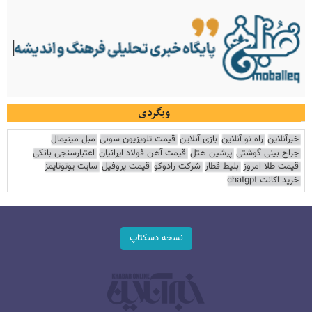
وبگردی
خبرآنلاین
راه نو آنلاین
بازی آنلاین
قیمت تلویزیون سونی
مبل مینیمال
جراح بینی گوشتی
پرشین هتل
قیمت آهن فولاد ایرانیان
اعتبارسنجی بانکی
قیمت طلا امروز
بلیط قطار
شرکت رادوکو
قیمت پروفیل
سایت یوتوتایمز
خرید اکانت chatgpt
نسخه دسکتاپ