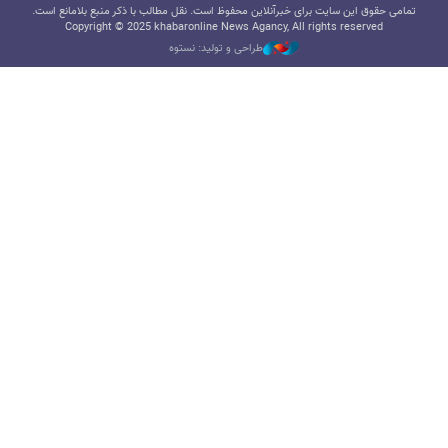
تمامی حقوق این سایت برای خبرآنلاین محفوظ است. نقل مطالب با ذکر منبع بلامانع است.
Copyright © 2025 khabaronline News Agancy, All rights reserved
طراحی و تولید: نستوه