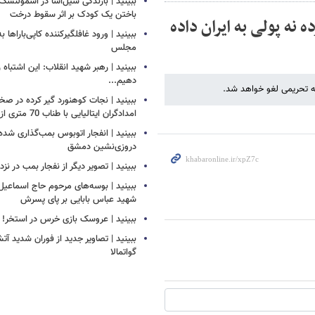
ببینید | بارندگی سیل‌آسا در اسمولنس
باختن یک کودک بر اثر سقوط درخت
نه پولی به ایران داده
ببینید | ورود غافلگیرکننده کاپی‌باراها 
مجلس
ببینید | رهبر شهید انقلاب: این اشتباه را
دهیم...
نه تحریمی لغو خواهد شد.
ببینید | نجات کوهنورد گیر کرده در ص
امدادگران ایتالیایی با طناب 70 متری از بالگرد
ببینید | انفجار اتوبوس بمب‌گذاری شده
دروزی‌نشین دمشق
ببینید | تصویر دیگر از نفجار بمب در ن
ببینید | بوسه‌های مرحوم حاج اسماعیل ب
شهید عباس بابایی بر پای پسرش
ببینید | عروسک بازی خرس در استخر!
ببینید | تصاویر جدید از فوران شدید آ
گواتمالا