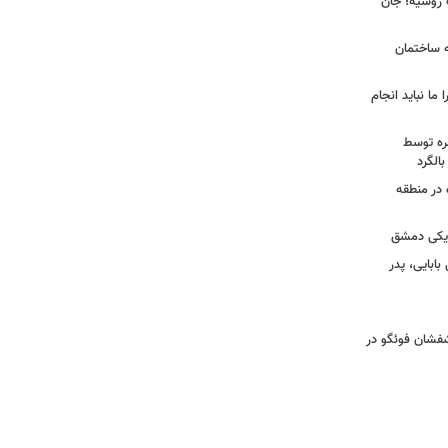
ک روسیه؛ جان
به ساختمان
 ما نباید انجام
خره توسط
 در منطقه
زدیکی دمشق
ابایی، پدر
تشفشان فوئگو در