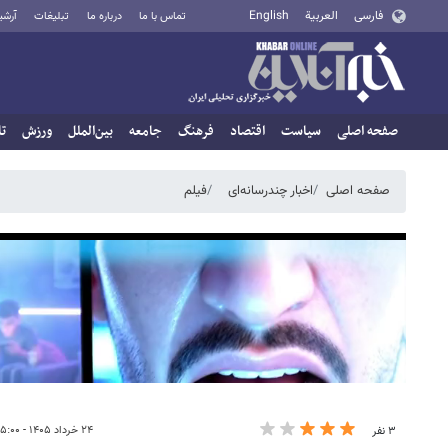
فارسی
العربية
English
تماس با ما
درباره ما
تبلیغات
آرشی
صفحه اصلی
سیاست
اقتصاد
فرهنگ
جامعه
بین‌الملل
ورزش
تا
صفحه اصلی
اخبار چندرسانه‌ای
فیلم
۲۴ خرداد ۱۴۰۵ - ۱۵:۰۰
۳ نفر