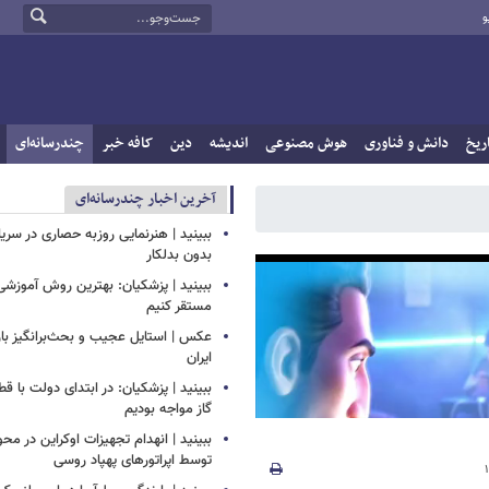
و
ریخ
دانش و فناوری
هوش مصنوعی
اندیشه
دین
کافه خبر
چندرسانه‌ای
آخرین اخبار چندرسانه‌ای
ببینید | هنرنمایی روزبه حصاری در سر
بدون بدلکار
ببینید | پزشکیان: بهترین روش آموزشی د
مستقر کنیم
عکس | استایل عجیب و بحث‌برانگیز باز
ایران
ببینید | پزشکیان: در ابتدای دولت با ق
گاز مواجه بودیم
ببینید | انهدام تجهیزات اوکراین در محو
توسط اپراتورهای پهپاد روسی