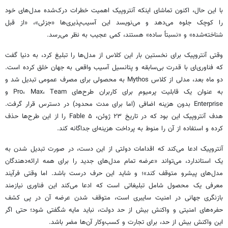
با این حال، اکنون تماشای اینکه آنتروپیک اهمیت خطرات درک‌شده مدل‌های خود
را کوچک جلوه می‌دهد و می‌نویسد این آسیب‌پذیری‌ها «جزئی»، «از قبل
شناخته‌شده» و «نسبتاً ساده» هستند، کمی عجیب به نظر می‌رسد.
وقتی آنتروپیک برای نخستین بار این کلاس از مدل‌ها را تبلیغ کرد، به دنیا گفت
که فناوری‌ای با قدرت بی‌سابقه و پتانسیل آسیب واقعی به جهان خلق کرده است.
دو ماه بعد، مدلی از کلاس Mythos به محصولی برای مصرف عمومی تبدیل شد و
به عنوان یک قابلیت پرمیوم برای کاربران طرح‌های Pro، Max، Team و
Enterprise بدون هزینه اضافی (اما برای مدت محدود) در دسترس قرار گرفت.
هدف آنتروپیک این بود که در تاریخ ۲۳ ژوئن، Fable ۵ را از این طرح‌ها حذف
کرده و استفاده از آن را منوط به پرداخت هزینه‌ای جداگانه کند.
آنتروپیک ادعا می‌کند که اقدامات دولتی از این دست، در صورت تبدیل شدن به
یک استاندارد، می‌تواند «عرضه تمام مدل‌های جدید را برای همه ارائه‌دهندگان
مدل‌های پیشرو متوقف کند»؛ و شاید این حرف درست باشد. اما وقتی فرآیند
معرفی یک محصول شامل تبلیغاتی است که ادعا می‌کند این فناوری نیازمند
بازنگری جهانی در امنیت سایبری است، متوقف شدن عرضه آن در پی کشف
حفره‌های امنیتی و واکنش بیش از حد دولت، نباید مایه شگفتی شود؛ حتی اگر
این واکنش بیش از حد، برای تجارت و کسب‌وکار آن‌ها مضر باشد.