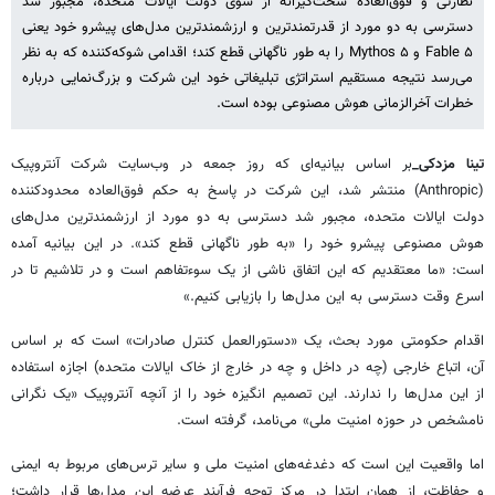
نظارتی و فوق‌العاده سخت‌گیرانه از سوی دولت ایالات متحده، مجبور شد
دسترسی به دو مورد از قدرتمندترین و ارزشمندترین مدل‌های پیشرو خود یعنی
Fable ۵ و Mythos ۵ را به طور ناگهانی قطع کند؛ اقدامی شوکه‌کننده که به نظر
می‌رسد نتیجه مستقیم استراتژی تبلیغاتی خود این شرکت و بزرگ‌نمایی درباره
خطرات آخرالزمانی هوش مصنوعی بوده است.
تینا مزدکی_
بر اساس بیانیه‌ای که روز جمعه در وب‌سایت شرکت آنتروپیک
(Anthropic) منتشر شد، این شرکت در پاسخ به حکم فوق‌العاده محدودکننده
دولت ایالات متحده، مجبور شد دسترسی به دو مورد از ارزشمندترین مدل‌های
هوش مصنوعی پیشرو خود را «به طور ناگهانی قطع کند». در این بیانیه آمده
است: «ما معتقدیم که این اتفاق ناشی از یک سوءتفاهم است و در تلاشیم تا در
اسرع وقت دسترسی به این مدل‌ها را بازیابی کنیم.»
اقدام حکومتی مورد بحث، یک «دستورالعمل کنترل صادرات» است که بر اساس
آن، اتباع خارجی (چه در داخل و چه در خارج از خاک ایالات متحده) اجازه استفاده
از این مدل‌ها را ندارند. این تصمیم انگیزه خود را از آنچه آنتروپیک «یک نگرانی
نامشخص در حوزه امنیت ملی» می‌نامد، گرفته است.
اما واقعیت این است که دغدغه‌های امنیت ملی و سایر ترس‌های مربوط به ایمنی
و حفاظت، از همان ابتدا در مرکز توجه فرآیند عرضه این مدل‌ها قرار داشت؛