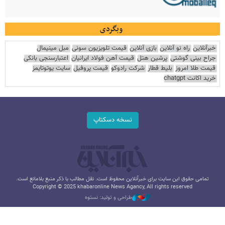
وبگردی
خبرآنلاین
راه نو آنلاین
بازی آنلاین
قیمت تلویزیون سونی
مبل مینیمال
جراح بینی گوشتی
پرشین هتل
قیمت آهن فولاد ایرانیان
اعتبارسنجی بانکی
قیمت طلا امروز
بلیط قطار
شرکت رادوکو
قیمت پروفیل
سایت یوتوتایمز
خرید اکانت chatgpt
نسخه دسکتاپ
تمامی حقوق این سایت برای خبرآنلاین محفوظ است. نقل مطالب با ذکر منبع بلامانع است.
Copyright © 2025 khabaronline News Agancy, All rights reserved
طراحی و تولید: نستوه