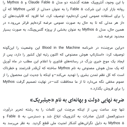
با این وجود، آنتروپیک هفته گذشته دو مدل Claude Fable ۵ و Mythos ۵ را
روانه بازار کرد. این شرکت Fable ۵ را به عنوان «مدلی از کلاس Mythos که آن
را برای استفاده عمومی ایمن کرده‌ایم» توصیف کرد، اما افزود که قابلیت‌های آن
«از هر مدلی که تا به حال به صورت عمومی عرضه کرده‌ایم فراتر می‌رود.» در
همین حال، مدل Mythos ۵ به عنوان بخشی از پروژه گلس‌وینگ، به صورت بسیار
محدود عرضه شد.
«براین مرچنت» در خبرنامه Blood in the Machine این وضعیت را این‌گونه
توصیف کرد: «استارتاپ هوش مصنوعی که اکنون رتبه اول کشور را دارد، پس از
ایجاد یک موج خبری بزرگ در رسانه‌های فناوری با اعلام این مطلب در ماه آوریل
که یک مدل هوش مصنوعی به نام Mythos ساخته که آن‌قدر قدرتمند و خطرناک
است که کل نظم تمدن بشری را تهدید می‌کند—و اینکه با جدیت این محصول را از
عموم مخفی نگه می‌دارد تا از ما محافظت کند—در نهایت تصمیم گرفت Mythos
را برای فروش بگذارد.»
ضربه نهایی دولت و بهانه‌ای به نام «جیلبریک»
تنها چند ساعت پس از اینکه مرچنت این کلمات را به رشته تحریر درآورد،
دستورالعمل کنترل صادرات به آنتروپیک ابلاغ شد و دسترسی به Fable ۵ و
Mythos ۵ به دلیل نگرانی‌های آشکار امنیت ملی قطع گردید. به نظر می‌رسد به