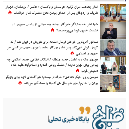
نماز جماعت سران ترکیه، عربستان و پاکستان + عکس / بن‌سلمان، شهباز
شریف و اردوغان پس از امضای پیمان دفاع مشترک نماز خواندند
شما نظر بدهید/ اگر خبرنگار بودید چه سوالی از رئیس جمهور در
نشست خبری فردا می‌پرسیدید؟
سناتور آمریکایی خواهان ارسال اسلحه برای شورش در ایران شد / تد
کروز: فرقی نمی‌کند پسر شاه روی کار بیاید یا مریم رجوی، هر کسی جز
جمهوری اسلامی
«پیمان مکه» و آرایش جدید منطقه / ائتلاف نظامی جدید اسلامی چه
پیامی برای تهران دارد؟ / مثلث ریاض، آنکارا و اسلام‌آباد علیه خلاء
امنیتی غرب
سوسن پرور: دیگر «عاشق» حرفه‌ام نیستم/ شو آف‌های لازم برای بازیگر
بودن را ندارم/ مِهر هم مثل نان آدم‌ها را نمک‌گیر می‌کند