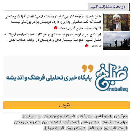
در بحث مشارکت کنید
شیخ‌نشین‌ها چگونه فکر می‌کنند؟/ مسجدجامعی: عمان تنها شیخ‌نشینی
است که نگاه متفاوتی به ایران دارد/ عربستان برادر بزرگ‌تر نیست؛
قدرت مسلط خلیج فارس است
ابوالفتح: برای ترامپ مهم نیست تاج بر سر کار باشد یا عمامه/ آمریکا به
دنبال تغییر حکومت نیست/ عمان و عربستان در توقف حملات نقش
داشتند
وبگردی
خبرآنلاین
راه نو آنلاین
بازی آنلاین
قیمت تلویزیون سونی
مبل مینیمال
جراح بینی گوشتی
پرشین هتل
قیمت آهن فولاد ایرانیان
اعتبارسنجی بانکی
قیمت طلا امروز
بلیط قطار
شرکت رادوکو
قیمت پروفیل