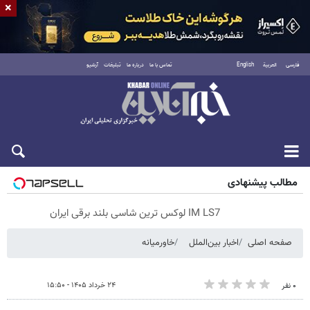
×
فارسی
العربية
English
تماس با ما
درباره ما
تبلیغات
آرشیو
پنجشنبه ۱۵ مرداد ۱۴۰۵
مطالب پیشنهادی
IM LS7 لوکس ترین شاسی بلند برقی ایران
صفحه اصلی
اخبار بین‌الملل
خاورمیانه
۲۴ خرداد ۱۴۰۵ - ۱۵:۵۰
۰ نفر