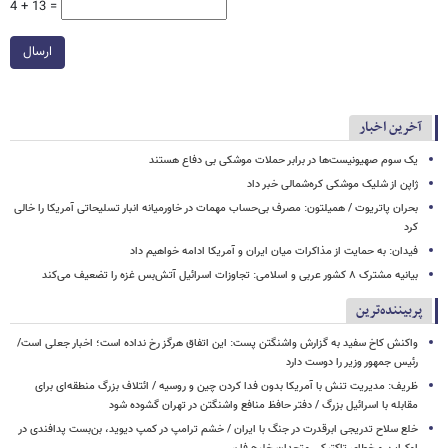
4 + 13 =
ارسال
آخرین اخبار
یک‌ سوم صهیونیست‌ها در برابر حملات موشکی بی دفاع هستند
ژاپن از شلیک موشکی کره‌شمالی خبر داد
بحران پاتریوت / همیلتون: مصرف بی‌حساب مهمات در خاورمیانه انبار تسلیحاتی آمریکا را خالی
کرد
فیدان: به حمایت از مذاکرات میان ایران و آمریکا ادامه خواهیم داد
بیانیه مشترک ۸ کشور عربی و اسلامی: تجاوزات اسرائیل آتش‌بس غزه را تضعیف می‌کند
پربیننده‌ترین
واکنش کاخ سفید به گزارش واشنگتن پست: این اتفاق هرگز رخ نداده است؛ اخبار جعلی است/
رئیس جمهور وزیر را دوست دارد
ظریف: مدیریت تنش با آمریکا بدون فدا کردن چین و روسیه / ائتلاف بزرگ منطقه‌ای برای
مقابله با اسرائیل بزرگ / دفتر حافظ منافع واشنگتن در تهران گشوده شود
خلع سلاح تدریجی ابرقدرت در جنگ با ایران / خشم ترامپ در کمپ دیوید، بن‌بست پدافندی در