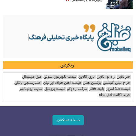
وبگردی
خبرآنلاین
راه نو آنلاین
بازی آنلاین
قیمت تلویزیون سونی
مبل مینیمال
جراح بینی گوشتی
پرشین هتل
قیمت آهن فولاد ایرانیان
اعتبارسنجی بانکی
قیمت طلا امروز
بلیط قطار
شرکت رادوکو
قیمت پروفیل
سایت یوتوتایمز
خرید اکانت chatgpt
نسخه دسکتاپ