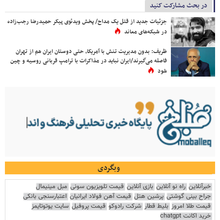
در بحث مشارکت کنید
جزئیات جدید از قتل یک مداح/ پخش ویدئوی پیکر حمیدرضا رجب‌زاده
در شبکه‌های معاند
ظریف: بدون مدیریت تنش با آمریکا، حتی دوستان ایران هم از تهران
فاصله می‌گیرند/ایران نباید در مذاکرات با ترامپ قربانی روسیه و چین
شود
وبگردی
خبرآنلاین
راه نو آنلاین
بازی آنلاین
قیمت تلویزیون سونی
مبل مینیمال
جراح بینی گوشتی
پرشین هتل
قیمت آهن فولاد ایرانیان
اعتبارسنجی بانکی
قیمت طلا امروز
بلیط قطار
شرکت رادوکو
قیمت پروفیل
سایت یوتوتایمز
خرید اکانت chatgpt