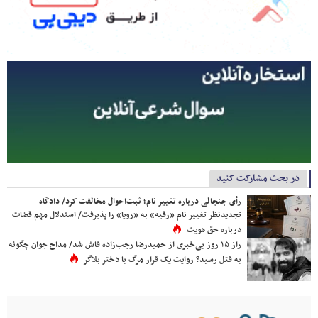
در بحث مشارکت کنید
رأی جنجالی درباره تغییر نام؛ ثبت‌احوال مخالفت کرد/ دادگاه
تجدیدنظر تغییر نام «رقیه» به «رویا» را پذیرفت/ استدلال مهم قضات
درباره حق هویت
راز ۱۵ روز بی‌خبری از حمیدرضا رجب‌زاده فاش شد/ مداح جوان چگونه
به قتل رسید؟ روایت یک قرار مرگ با دختر بلاگر