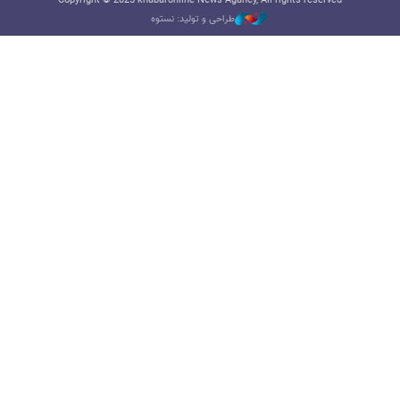
Copyright © 2025 khabaronline News Agancy, All rights reserved
طراحی و تولید: نستوه