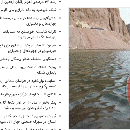
رشد ۴۲ درصدی اعزام زائران اربعین از استان سمنان
کمک خورشید به رفع ناترازی برق فارس
نقش‌آفرینی رسانه‌ها در مسیر توسعه ا
چهارمحال و بختیاری
نفرات شایسته خوزستان به مسابقات ان
پاورلیفتینگ اعزام می‌شوند
ضرورت کاهش بروکراسی اداری برای تو
خورشیدی در چهارمحال وبختیاری
دستگیری متخلف شکار پرندگان وحشی د
روایت شفاف صنعت برق سمنان از مدی
پایداری شبکه
نماینده ولی‌فقیه در خراسان شمالی: رس
تصمیم‌گیری مسئولان را فراهم می‌کند
افتتاح ۱۱.۵ کیلومتر بزرگراه جهرم-لار-بندرعباس
پیکر دختر ۱۰ ساله از زیر آوار انفجار 
شد / یک آتش‌نشان نیز مصدوم شد
گزارش تصویری / تجلیل از خبرنگاران و ف
استان در شهرک صنعتی جهان آباد میبد