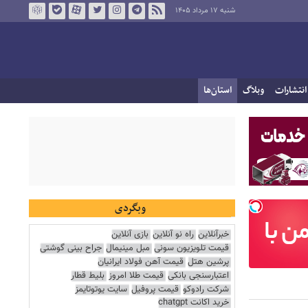
شنبه ۱۷ مرداد ۱۴۰۵
انتشارات
وبلاگ
استان‌ها
وبگردی
خبرآنلاین
راه نو آنلاین
بازی آنلاین
قیمت تلویزیون سونی
مبل مینیمال
جراح بینی گوشتی
پرشین هتل
قیمت آهن فولاد ایرانیان
اعتبارسنجی بانکی
قیمت طلا امروز
بلیط قطار
شرکت رادوکو
قیمت پروفیل
سایت یوتوتایمز
خرید اکانت chatgpt