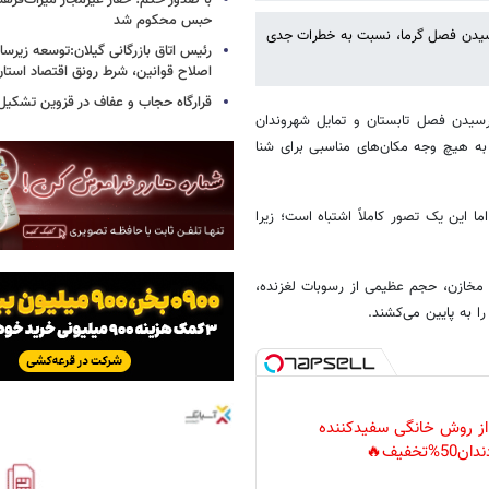
با صدور حکم؛ حفار غیرمجاز میراث‌فرهن
حبس محکوم شد
رسیدن فصل گرما، نسبت به خطرات جدی
رئیس اتاق بازرگانی گیلان:توسعه زیرس
اصلاح قوانین، شرط رونق اقتصاد استا
قرارگاه حجاب و عفاف در قزوین تشکیل
 رسیدن فصل تابستان و تمایل شهروندان
به هیچ وجه مکان‌های مناسبی برای شنا
ا این یک تصور کاملاً اشتباه است؛ زیرا
مخازن، حجم عظیمی از رسوبات لغزنده،
ا به پایین می‌کشند.
 از روش خانگی سفیدکننده
دان50%تخفیف🔥