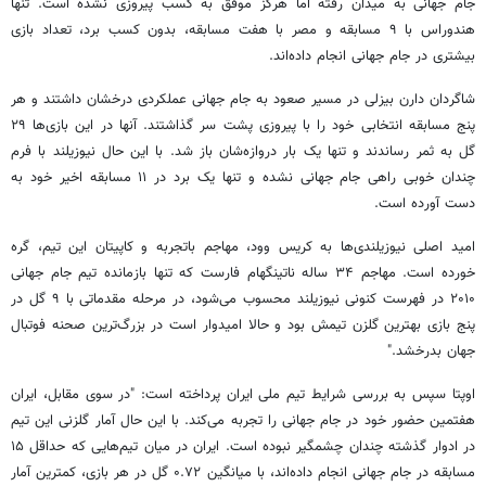
جام جهانی به میدان رفته اما هرگز موفق به کسب پیروزی نشده است. تنها
هندوراس با ۹ مسابقه و مصر با هفت مسابقه، بدون کسب برد، تعداد بازی
بیشتری در جام جهانی انجام داده‌اند.
شاگردان دارن بیزلی در مسیر صعود به جام جهانی عملکردی درخشان داشتند و هر
پنج مسابقه انتخابی خود را با پیروزی پشت سر گذاشتند. آنها در این بازی‌ها ۲۹
گل به ثمر رساندند و تنها یک بار دروازه‌شان باز شد. با این حال نیوزیلند با فرم
چندان خوبی راهی جام جهانی نشده و تنها یک برد در ۱۱ مسابقه اخیر خود به
دست آورده است.
امید اصلی نیوزیلندی‌ها به کریس وود، مهاجم باتجربه و کاپیتان این تیم، گره
خورده است. مهاجم ۳۴ ساله ناتینگهام فارست که تنها بازمانده تیم جام جهانی
۲۰۱۰ در فهرست کنونی نیوزیلند محسوب می‌شود، در مرحله مقدماتی با ۹ گل در
پنج بازی بهترین گلزن تیمش بود و حالا امیدوار است در بزرگ‌ترین صحنه فوتبال
جهان بدرخشد."
اوپتا سپس به بررسی شرایط تیم ملی ایران پرداخته است: "در سوی مقابل، ایران
هفتمین حضور خود در جام جهانی را تجربه می‌کند. با این حال آمار گلزنی این تیم
در ادوار گذشته چندان چشمگیر نبوده است. ایران در میان تیم‌هایی که حداقل ۱۵
مسابقه در جام جهانی انجام داده‌اند، با میانگین ۰.۷۲ گل در هر بازی، کمترین آمار