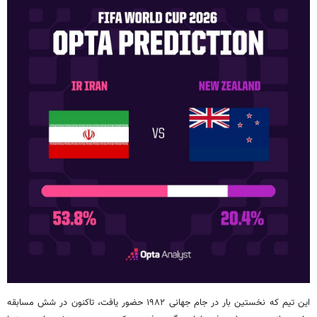
این تیم که نخستین بار در جام جهانی ۱۹۸۲ حضور یافت، تاکنون در شش مسابقه