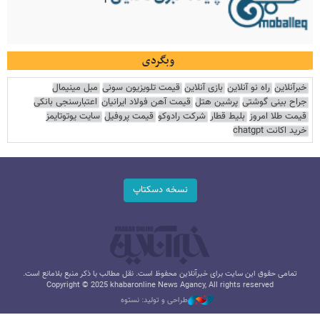
وبگردی
خبرآنلاین
راه نو آنلاین
بازی آنلاین
قیمت تلویزیون سونی
مبل مینیمال
جراح بینی گوشتی
پرشین هتل
قیمت آهن فولاد ایرانیان
اعتبارسنجی بانکی
قیمت طلا امروز
بلیط قطار
شرکت رادوکو
قیمت پروفیل
سایت یوتوتایمز
خرید اکانت chatgpt
نسخه دسکتاپ
تمامی حقوق این سایت برای خبرآنلاین محفوظ است. نقل مطالب با ذکر منبع بلامانع است.
Copyright © 2025 khabaronline News Agancy, All rights reserved
طراحی و تولید: نستوه