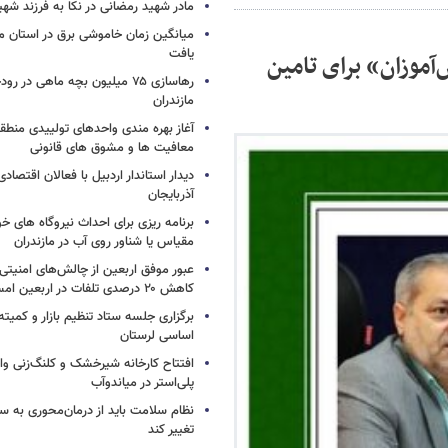
مادر شهید رمضانی در نکا به فرزند 
میانگین زمان خاموشی برق در استان م
یافت
موزان» برای تامین
رهاسازی ۷۵ میلیون بچه ماهی در ر
مازندران
آغاز بهره مندی واحدهای تولییدی منطقه 
معافیت ها و مشوق های قانونی
دیدار استاندار اردبیل با فعالان اقتصا
آذربایجان
برنامه ریزی برای احداث نیروگاه های
مقیاس یا شناور روی آب در مازندران
عبور موفق اربعین از چالش‌های امنیتی 
کاهش ۲۰ درصدی تلفات در اربعین امسال
برگزاری جلسه ستاد تنظیم بازار و کمیته
اساسی لرستان
افتتاح کارخانه شیرخشک و کلنگ‌زنی واح
پلی‌استر در میاندوآب
نظام سلامت باید از درمان‌محوری به 
تغییر کند