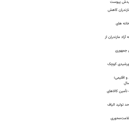
شهیدش پیوست
ازندران کاهش
ودخانه های
آزاد مازندران از
دی جمهوری
 خورشیدی کوچک
و اقلیمی؛
 تأمین کالاهای
د تولید الیاف
سلامت‌محوری