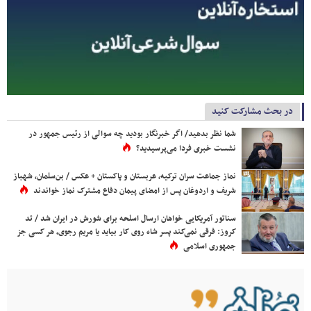
در بحث مشارکت کنید
شما نظر بدهید/ اگر خبرنگار بودید چه سوالی از رئیس جمهور در
نشست خبری فردا می‌پرسیدید؟
نماز جماعت سران ترکیه، عربستان و پاکستان + عکس / بن‌سلمان، شهباز
شریف و اردوغان پس از امضای پیمان دفاع مشترک نماز خواندند
سناتور آمریکایی خواهان ارسال اسلحه برای شورش در ایران شد / تد
کروز: فرقی نمی‌کند پسر شاه روی کار بیاید یا مریم رجوی، هر کسی جز
جمهوری اسلامی