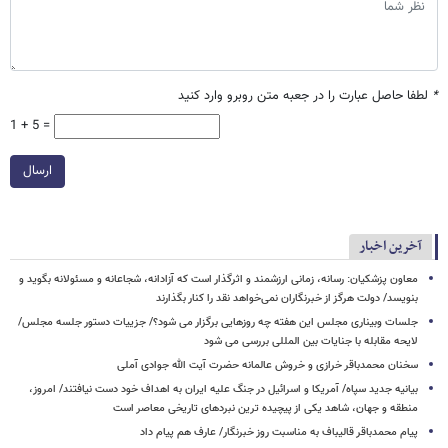
*
لطفا حاصل عبارت را در جعبه متن روبرو وارد کنید
1 + 5 =
ارسال
آخرین اخبار
معاون پزشکیان: رسانه، زمانی ارزشمند و اثرگذار است که آزادانه، شجاعانه و مسئولانه بگوید و
بنویسد/ دولت هرگز از خبرنگاران نمی‌خواهد نقد را کنار بگذارند
جلسات وبیناری مجلس این هفته چه روزهایی برگزار می شود؟/ جزییات دستور جلسه مجلس/
لایحه مقابله با جنایات بین المللی بررسی می شود
سخنان محمدباقر خرازی و خروش عالمانه حضرت آیت الله جوادی آملی
بیانیه جدید سپاه/ آمریکا و اسرائیل در جنگ علیه ایران به اهداف خود دست نیافتند/ امروز،
منطقه و جهان، شاهد یکی از پیچیده ترین نبردهای تاریخی معاصر است
پیام محمدباقر قالیباف به مناسبت روز خبرنگار/ عارف هم پیام داد