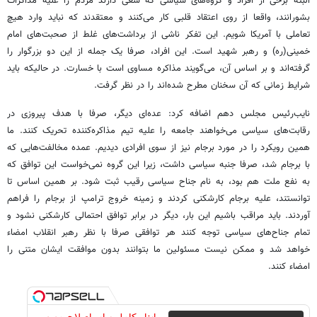
البته برخی از افراد و گروه‌های سیاسی که سعی دارند مردم را علیه مذاکرات
بشورانند، واقعا از روی اعتقاد قلبی کار می‌کنند و معتقدند که نباید وارد هیچ
تعاملی با آمریکا شویم. این تفکر ناشی از برداشت‌های غلط از صحبت‌های امام
خمینی(ره) و رهبر شهید است. این افراد، صرفا یک جمله از این دو بزرگوار را
گرفته‌اند و بر اساس آن، می‌گویند مذاکره مساوی است با خسارت. در حالیکه باید
شرایط زمانی که آن سخنان مطرح شده‌اند را در نظر گرفت.
نایب‌رئیس مجلس دهم اضافه کرد: عده‌ای دیگر، صرفا با هدف پیروزی در
رقابت‌های سیاسی می‌خواهند جامعه را علیه تیم مذاکره‌کننده تحریک کنند. ما
همین رویکرد را در مورد برجام نیز از سوی افرادی دیدیم. عمده مخالفت‌هایی که
با برجام‌ شد، صرفا جنبه سیاسی داشت، زیرا این گروه نمی‌خواست این توافق که
به نفع ملت هم بود، به نام جناح سیاسی رقیب ثبت شود. بر همین اساس تا
توانستند، علیه برجام کارشکنی کردند و زمینه خروج ترامپ از برجام را فراهم
آوردند. باید مراقب باشیم این بار، دیگر در برابر توافق احتمالی کارشکنی نشود و
تمام جناح‌های سیاسی توجه کنند هر توافقی صرفا با نظر رهبر انقلاب امضاء
خواهد شد و ممکن نیست مسئولین ما بتوانند بدون موافقت ایشان متنی را
امضاء کنند.