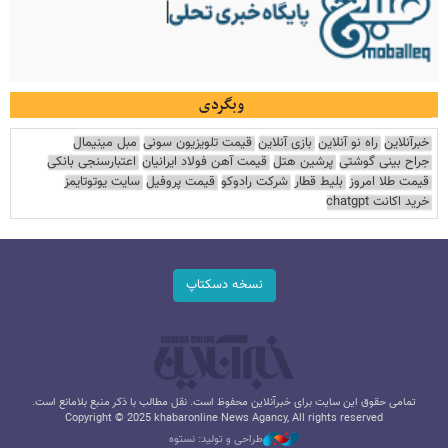
وبگردی
خبرآنلاین
راه نو آنلاین
بازی آنلاین
قیمت تلویزیون سونی
مبل مینیمال
جراح بینی گوشتی
پرشین هتل
قیمت آهن فولاد ایرانیان
اعتبارسنجی بانکی
قیمت طلا امروز
بلیط قطار
شرکت رادوکو
قیمت پروفیل
سایت یوتوتایمز
خرید اکانت chatgpt
نسخه دسکتاپ
تمامی حقوق این سایت برای خبرآنلاین محفوظ است. نقل مطالب با ذکر منبع بلامانع است.
Copyright © 2025 khabaronline News Agancy, All rights reserved
طراحی و تولید: نستوه