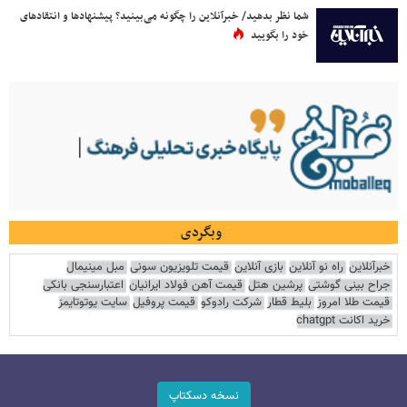
شما نظر بدهید/ خبرآنلاین را چگونه می‌بینید؟ پیشنهادها و انتقادهای
خود را بگویید
وبگردی
خبرآنلاین
راه نو آنلاین
بازی آنلاین
قیمت تلویزیون سونی
مبل مینیمال
جراح بینی گوشتی
پرشین هتل
قیمت آهن فولاد ایرانیان
اعتبارسنجی بانکی
قیمت طلا امروز
بلیط قطار
شرکت رادوکو
قیمت پروفیل
سایت یوتوتایمز
خرید اکانت chatgpt
نسخه دسکتاپ