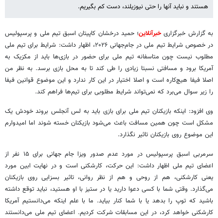
هستند و نباید آنها را حتی نیوزیلند، دست کم بگیریم.
به گزارش خبرگزاری
خبرآنلاین
؛ حمید درخشان کاپیتان اسبق تیم ملی و پرسپولیس
در خصوص شرایط تیم ملی در جام‌جهانی ۲۰۲۶، اظهار داشت: شرایط برای تیم ملی
مطلوب نیست چون متاسفانه تیم ملی برای حضور در بازی‌ها باید از مکزیک به
آمریکا برود و مسافتی نسبتا زیادی را طی کند تا به محل بازی برسد. به نظر من
اصلا فیفا هیچ‌کاره است و اصلا اختیار در این کار ندارد و این موضوع قوانین فیفا
را زیر سوال می‌برد که نمی‌تواند شرایط مطلوبی برای تیم‌ها فراهم کند.
وی افزود: اینکه بازیکنان تیم ملی برای بازی باید به لس آنجلس بروند خودش یک
مشکل است چون همین مسافت باعث می‌شود بازیکنان خسته شوند اما امیدوارم
این موضوع روی بازیکنان تاثیر نگذارد.
سرمربی اسبق پرسپولیس در مورد عدم صدور ویزا جام جهانی برای ۱۵ نفر از
اعضای تیم ملی اظهار داشت: این حرکت، کارشکنی است و در نهایت ابین مورد
یعنی کارشکنی، هم از روحی و هم از نظر روانی، تاثیر بسزایی روی بازیکنان
می‌گذارد. وقتی شما با کسی دعوا دارید یا در ستیز با او هستید، نباید توقع داشته
باشید که توپ را بدهد یا با شما کنار بیاید. ما با علم اینکه می‌دانستیم آمریکا
کارشکنی خواهد کرد، در این مسابقات شرکت کردیم. اعضای تیم ملی می‌دانستند