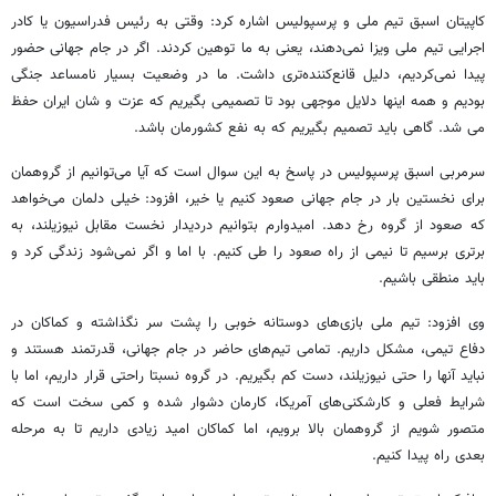
کاپیتان اسبق تیم ملی و پرسپولیس اشاره کرد: وقتی به رئیس فدراسیون یا کادر
اجرایی تیم ملی ویزا نمی‌دهند، یعنی به ما توهین کردند. اگر در جام جهانی حضور
پیدا نمی‌کردیم، دلیل قانع‌کننده‌تری داشت. ما در وضعیت بسیار نامساعد جنگی
بودیم و همه اینها دلایل موجهی بود تا تصمیمی بگیریم که عزت و شان ایران حفظ
می شد. گاهی باید تصمیم بگیریم که به نفع کشورمان باشد.
سرمربی اسبق پرسپولیس در پاسخ به این سوال است که آیا می‌توانیم از گروهمان
برای نخستین بار در جام جهانی صعود کنیم یا خیر، افزود: خیلی دلمان می‌خواهد
که صعود از گروه رخ دهد. امیدوارم بتوانیم دردیدار نخست مقابل نیوزیلند، به
برتری برسیم تا نیمی از راه صعود را طی کنیم. با اما و اگر نمی‌شود زندگی کرد و
باید منطقی باشیم.
وی افزود: تیم ملی بازی‌های دوستانه خوبی را پشت سر نگذاشته و کماکان در
دفاع تیمی، مشکل داریم. تمامی تیم‌های حاضر در جام جهانی، قدرتمند هستند و
نباید آنها را حتی نیوزیلند، دست کم بگیریم. در گروه نسبتا راحتی قرار داریم، اما با
شرایط فعلی و کارشکنی‌های آمریکا، کارمان دشوار شده و کمی سخت است که
متصور شویم از گروهمان بالا برویم، اما کماکان امید زیادی داریم تا به مرحله
بعدی راه پیدا کنیم.