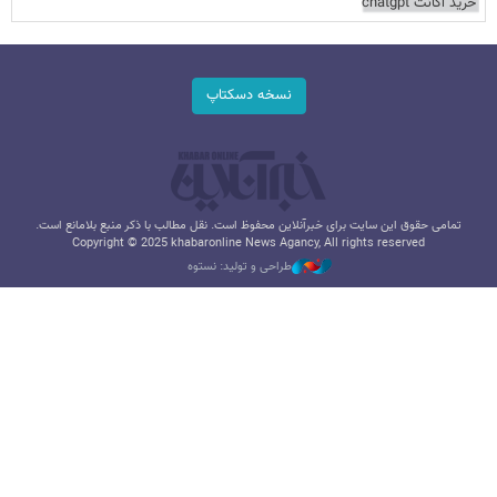
خرید اکانت chatgpt
نسخه دسکتاپ
تمامی حقوق این سایت برای خبرآنلاین محفوظ است. نقل مطالب با ذکر منبع بلامانع است.
Copyright © 2025 khabaronline News Agancy, All rights reserved
طراحی و تولید: نستوه