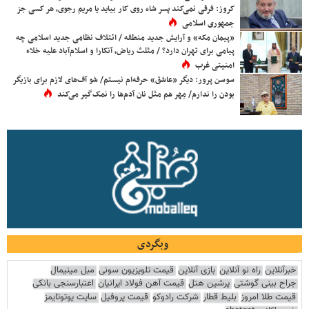
کروز: فرقی نمی‌کند پسر شاه روی کار بیاید یا مریم رجوی، هر کسی جز
جمهوری اسلامی
«پیمان مکه» و آرایش جدید منطقه / ائتلاف نظامی جدید اسلامی چه
پیامی برای تهران دارد؟ / مثلث ریاض، آنکارا و اسلام‌آباد علیه خلاء
امنیتی غرب
سوسن پرور: دیگر «عاشق» حرفه‌ام نیستم/ شو آف‌های لازم برای بازیگر
بودن را ندارم/ مِهر هم مثل نان آدم‌ها را نمک‌گیر می‌کند
وبگردی
خبرآنلاین
راه نو آنلاین
بازی آنلاین
قیمت تلویزیون سونی
مبل مینیمال
جراح بینی گوشتی
پرشین هتل
قیمت آهن فولاد ایرانیان
اعتبارسنجی بانکی
قیمت طلا امروز
بلیط قطار
شرکت رادوکو
قیمت پروفیل
سایت یوتوتایمز