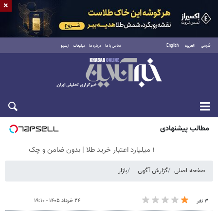
×
فارسی
العربية
English
تماس با ما
درباره ما
تبلیغات
آرشیو
پنجشنبه ۱۵ مرداد ۱۴۰۵
مطالب پیشنهادی
۱ میلیارد اعتبار خرید طلا | بدون ضامن و چک
صفحه اصلی
گزارش آگهی
بازار
۲۴ خرداد ۱۴۰۵ - ۱۹:۱۰
۳ نفر