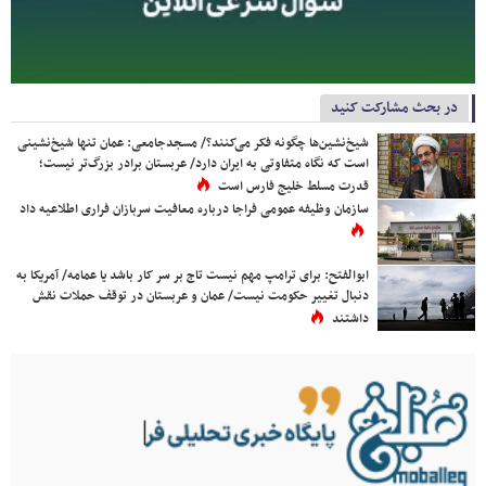
در بحث مشارکت کنید
شیخ‌نشین‌ها چگونه فکر می‌کنند؟/ مسجدجامعی: عمان تنها شیخ‌نشینی
است که نگاه متفاوتی به ایران دارد/ عربستان برادر بزرگ‌تر نیست؛
قدرت مسلط خلیج فارس است
سازمان وظیفه عمومی فراجا درباره معافیت سربازان فراری اطلاعیه داد
ابوالفتح: برای ترامپ مهم نیست تاج بر سر کار باشد یا عمامه/ آمریکا به
دنبال تغییر حکومت نیست/ عمان و عربستان در توقف حملات نقش
داشتند