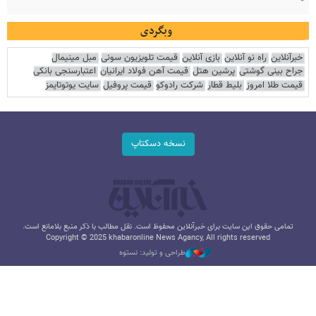
وبگردی
خبرآنلاین
راه نو آنلاین
بازی آنلاین
قیمت تلویزیون سونی
مبل مینیمال
جراح بینی گوشتی
پرشین هتل
قیمت آهن فولاد ایرانیان
اعتبارسنجی بانکی
قیمت طلا امروز
بلیط قطار
شرکت رادوکو
قیمت پروفیل
سایت یوتوتایمز
نسخه دسکتاپ
تمامی حقوق این سایت برای خبرآنلاین محفوظ است. نقل مطالب با ذکر منبع بلامانع است.
Copyright © 2025 khabaronline News Agancy, All rights reserved
طراحی و تولید: نستوه