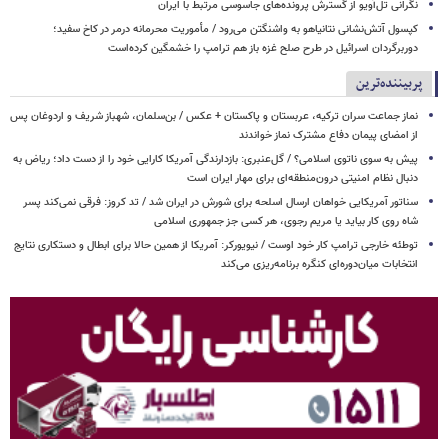
نگرانی تل‌آویو از گسترش پرونده‌های جاسوسی مرتبط با ایران
کپسول آتش‌نشانی نتانیاهو به واشنگتن می‌رود / مأموریت محرمانه درمر در کاخ سفید؛
دوربرگردان اسرائیل در طرح صلح غزه باز هم ترامپ را خشمگین کرده‌است
پربیننده‌ترین
نماز جماعت سران ترکیه، عربستان و پاکستان + عکس / بن‌سلمان، شهباز شریف و اردوغان پس
از امضای پیمان دفاع مشترک نماز خواندند
پیش به سوی ناتوی اسلامی؟ / گل‌عنبری: بازدارندگی آمریکا کارایی خود را از دست داد؛ ریاض به
دنبال نظام امنیتی درون‌منطقه‌ای برای مهار ایران است
سناتور آمریکایی خواهان ارسال اسلحه برای شورش در ایران شد / تد کروز: فرقی نمی‌کند پسر
شاه روی کار بیاید یا مریم رجوی، هر کسی جز جمهوری اسلامی
توطئه خارجی ترامپ کار خود اوست / نیویورکر: آمریکا از همین حالا برای ابطال و دستکاری نتایج
انتخابات میان‌دوره‌ای کنگره برنامه‌ریزی می‌کند