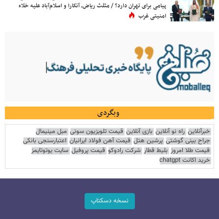
پیامی برای تهران دارد؟ / مثلث ریاض، آنکارا و اسلام‌آباد علیه خلاء
امنیتی غرب
وبگردی
خبرآنلاین
راه نو آنلاین
بازی آنلاین
قیمت تلویزیون سونی
مبل مینیمال
جراح بینی گوشتی
پرشین هتل
قیمت آهن فولاد ایرانیان
اعتبارسنجی بانکی
قیمت طلا امروز
بلیط قطار
شرکت رادوکو
قیمت پروفیل
سایت یوتوتایمز
خرید اکانت chatgpt
نسخه دسکتاپ