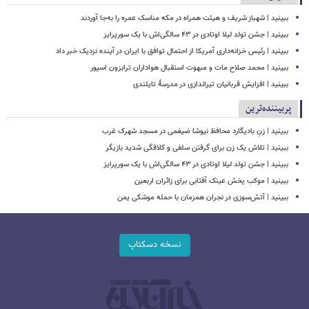
ببینید | شهباز شریف و هیئت همراه در مکه مناسک عمره را به‌جا آوردند
ببینید | جشن تولد لیلا اوتادی در ۴۳ سالگی‌اش با یک سورپرایز
ببینید | رئیس خزانه‌داری آمریکا از احتمال توافق با ایران در آینده نزدیک خبر داد
ببینید | محمد صلاح مات و مبهوت استقبال هواداران ترابزون اسپور
ببینید | افزایش قربانیان تیراندازی در مدرسۀ تایلندی
پربیننده‌ترین
ببینید | زنِ بادیگارد محافظ نیوشا ضیغمی در مسجد شهرک غرب
ببینید | تلاش یک زن برای گرفتن سلفی و کلافگی شدید بازیگر
ببینید | جشن تولد لیلا اوتادی در ۴۳ سالگی‌اش با یک سورپرایز
ببینید | موکب پخش عینک آفتابی برای زائران اربعین
ببینید | آتش‌سوزی در نجران همزمان با حمله موشکی یمن
نسخه دسکتاپ