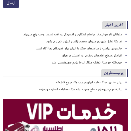
ارسال
آخرین اخبار
ملوانان ناو هواپیمابر آبراهام لینکلن از افسردگی و افت شدید روحیه رنج می‌برند
آمریکا اوایل شهریور میزبان مجمع آژانس انرژی اتمی می‌شود
جانسون: ترامپ از پیامدهای جنگ با ایران برای آمریکایی‌ها آگاه است
افزایش سطح آماده‌باش نظامی و امنیتی در عراق
حزب‌الله خواستار توقف مذاکرات با رژیم صهیونیستی شد
پربیننده‌ترین
برنی سندرز: جنگ علیه ایران بر پایه یک دروغ آغاز شد
بیانیه مهم نیروهای مسلح یمن درباره «یک عملیات گسترده و ویژه»