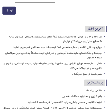
ارسال
آخرین اخبار
نمره ۱۴ از ۲۰ برای دولتی که با بحران متولد شد/ امام: سیاست‌های اجتماعی هنوز زیر سایه
نگاه‌های امنیتی و غیرپاسخگو قرار دارد
چهارچوب کلی تفاهم با عمان مشخص شد/ توضیحات مهم سخنگوی کمیسیون امنیت
پهپادها و جنگنده‌های منهدم‌شده آمریکایی و اسرائیلی توسط سامانۀ پدافندی نوین هوافضای
سپاه + تصاویر
خطیب نماز جمعه تهران: افرادی برای حضور با پوشش‌های ناهنجار در عرصه اجتماعی، از خارج از
کشور دلار و ارز دریافت می‌کنند
رهبر شهید در جمع خبرنگاران!
پربیننده‌ترین
خاتمی پیام داد
باقر خرازی و مسئولیت مقامات قضایی
توئیت انگلیسی محسن رضایی درباره تنگه هرمز؛ اگر محاصره ادامه یابد...
محمودزاده: نمره مجلس دوازهم از ۲۰، بین ۱۱ تا ۱۲ است/ ممکن است نمایندگان از برخی مسائل