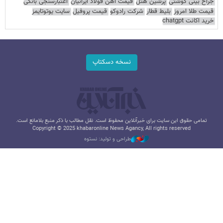
جراح بینی گوشتی
پرشین هتل
قیمت آهن فولاد ایرانیان
اعتبارسنجی بانکی
قیمت طلا امروز
بلیط قطار
شرکت رادوکو
قیمت پروفیل
سایت یوتوتایمز
خرید اکانت chatgpt
نسخه دسکتاپ
تمامی حقوق این سایت برای خبرآنلاین محفوظ است. نقل مطالب با ذکر منبع بلامانع است.
Copyright © 2025 khabaronline News Agancy, All rights reserved
طراحی و تولید: نستوه