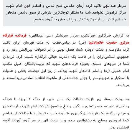
سردار عبداللهی تاکید کرد: آرمان مقدس فتح قدس و انتقام خون امام شهید
هرگز فراموش نخواهد شد؛ ما منتظر کوچک‌ترین لغزشی از سوی دشمن متجاوز
هستیم تا درسی فراموش‌نشدنی و پایان‌بخش به آن‌ها بدهیم.
به گزارش خبرگزاری خبرآنلاین، سردار سرلشکر «علی عبداللهی»
فرمانده قرارگاه
مرکزی حضرت خاتم‌الانبیا
(ص) در پیامی‌خطاب به ملت قهرمان ایران تاکید
کرد: مقاومت و بعثت دوباره شما، فصل نوینی را در تحولات بین‌الملل رقم زد و
جمهوری اسلامی‌ایران را در قامت یک «قدرت جهانی اثرگذار» تثبیت کرد. فرزندان
شما در نیروهای مسلح، به‌ویژه فرماندهان شهید که تربیت‌یافتگان اصیل مکتب
امام خمینی (ره) و امام خامنه‌ای شهید بودند، از روز اول نهضت، بغض و عدوات
با استکبار و صهیونیسم را جزئی جدانشدنی از ماهیت انقلاب اسلامی‌می‌دانستند و
می‌دانند.
به روایت ایسنا، وی افزود: اتفاقات یک سال اخیر، از جنگ ۱۲ روزه تا «جنگ
رمضان»، علیرغم خسارت‌های سنگین و داغِ جانسوزِ شهادت امام شهید، فرماندهان
و مردم بی‌گناه، یک فرصت بزرگ برای «تسویه حساب تاریخی» با جنایتکاران فراهم
کرد؛ نیروهای مسلح به پشتوانه‌ی مردم و با عنایت الهی بر سر آن‌ها آوردند آنچه
لایقشان بود.