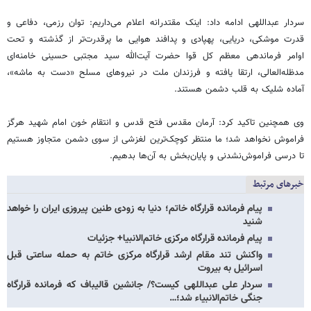
سردار عبداللهی ادامه داد: اینک مقتدرانه اعلام می‌داریم: توان رزمی، دفاعی و
قدرت موشکی، دریایی، پهپادی و پدافند هوایی ما پرقدرت‌تر از گذشته و تحت
اوامر فرماندهی معظم کل قوا حضرت آیت‌الله ‌سید مجتبی حسینی خامنه‌ای
مدظله‌العالی، ارتقا یافته و فرزندان ملت در نیروهای مسلح «دست به ماشه»،
آماده شلیک به قلب دشمن هستند.
وی همچنین تاکید کرد: آرمان مقدس فتح قدس و انتقام خون امام شهید هرگز
فراموش نخواهد شد؛ ما منتظر کوچک‌ترین لغزشی از سوی دشمن متجاوز هستیم
تا درسی فراموش‌نشدنی و پایان‌بخش به آن‌ها بدهیم.
خبرهای مرتبط
پیام فرمانده قرارگاه خاتم؛ دنیا به زودی طنین پیروزی ایران را خواهد
شنید
پیام فرمانده قرارگاه مرکزی خاتم‌الانبیا+ جزئیات
واکنش تند مقام ارشد قرارگاه مرکزی خاتم به حمله ساعتی قبل
اسرائیل به بیروت
سردار علی عبداللهی کیست؟/ جانشین قالیباف که فرمانده قرارگاه
جنگی خاتم‌الانبیاء شد؛…